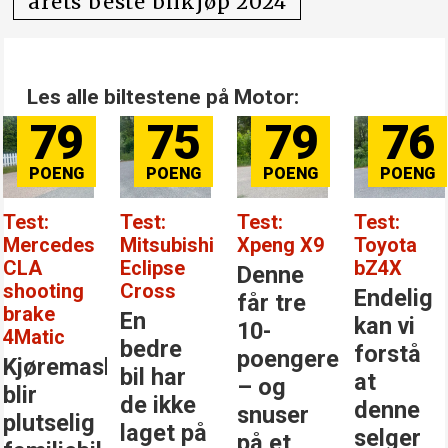
årets beste bilkjøp 2024
Les alle biltestene på Motor:
79
75
79
76
Test:
Test:
Test:
Test:
Mercedes
Mitsubishi
Xpeng X9
Toyota
CLA
Eclipse
bZ4X
Denne
shooting
Cross
Endelig
får tre
brake
En
kan vi
10-
4Matic
bedre
forstå
poengere
Kjøremaskinen
bil har
at
– og
blir
de ikke
denne
snuser
plutselig
laget på
selger
på et