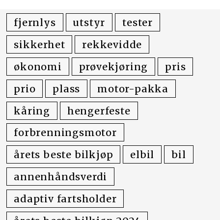
fjernlys
utstyr
tester
sikkerhet
rekkevidde
økonomi
prøvekjøring
pris
prio
plass
motor-pakka
kåring
hengerfeste
forbrenningsmotor
årets beste bilkjøp
elbil
bil
annenhåndsverdi
adaptiv fartsholder