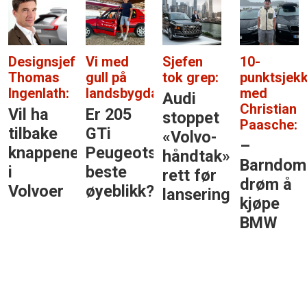
Designsjef
Vi med
Sjefen
10-
Thomas
gull på
tok grep:
punktsjek
Ingenlath:
landsbygda:
med
Audi
Christian
Vil ha
Er 205
stoppet
Paasche:
tilbake
GTi
«Volvo-
–
knappene
Peugeots
håndtak»
Barndom
i
beste
rett før
drøm å
Volvoer
øyeblikk?
lansering
kjøpe
BMW