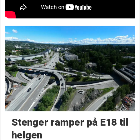
Stenger ramper på E18 til
helgen