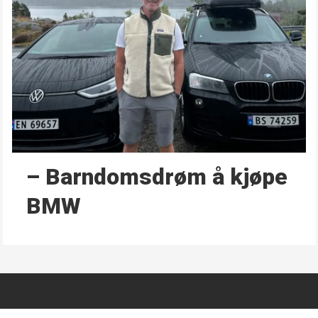
– Barndoms­drøm å kjøpe
BMW