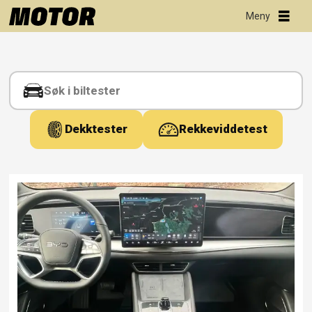
Tag:
bilmarkedet
Dekktester
Rekkeviddetest