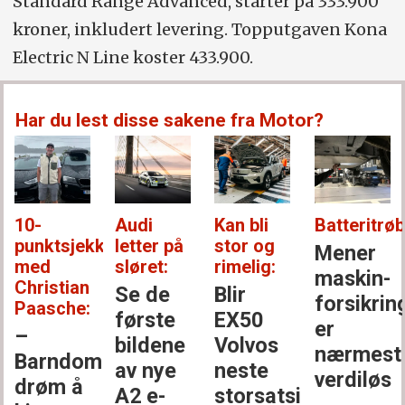
Standard Range Advanced, starter på 333.900
kroner, inkludert levering. Topputgaven Kona
Electric N Line koster 433.900.
Har du lest disse sakene fra Motor?
10-
Audi
Kan bli
Batteritrøb
punktsjekken
letter på
stor og
Mener
med
sløret:
rimelig:
maskin­
Christian
Se de
Blir
forsikrin
Paasche:
første
EX50
er
–
bildene
Volvos
nærmest
Barndoms­
av nye
neste
verdiløs
drøm å
A2 e-
storsatsing?