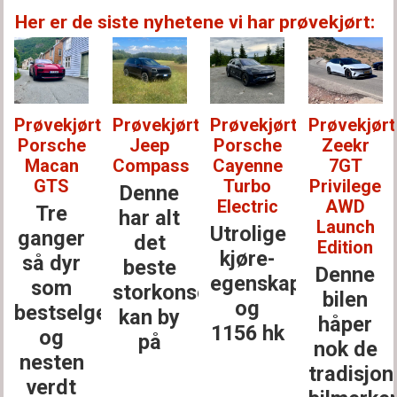
Her er de siste nyhetene vi har prøvekjørt:
Prøvekjørt:
Prøvekjørt:
Prøvekjørt:
Prøvekjørt
Porsche
Jeep
Porsche
Zeekr
Macan
Compass
Cayenne
7GT
GTS
Turbo
Privilege
Denne
Electric
AWD
Tre
har alt
Launch
Utrolige
ganger
det
Edition
kjøre­
så dyr
beste
Denne
egenskaper
som
storkonsernet
bilen
og
bestselgerne
kan by
håper
1156 hk
og
på
nok de
nesten
tradisjon
verdt