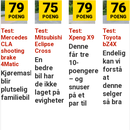
79
75
79
76
Test:
Test:
Test:
Test:
Mercedes
Mitsubishi
Xpeng X9
Toyota
CLA
Eclipse
bZ4X
Denne
shooting
Cross
Endelig
får tre
brake
En
kan vi
10-
4Matic
bedre
forstå
poengere
Kjøremaskinen
bil har
at
– og
blir
de ikke
denne
snuser
plutselig
laget på
selger
på et
familiebil
evigheter
så bra
par til