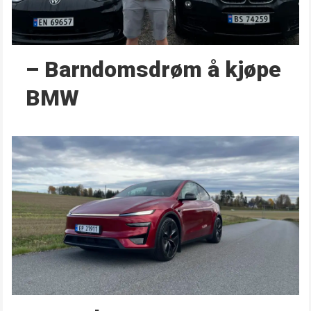
– Barndoms­drøm å kjøpe
BMW