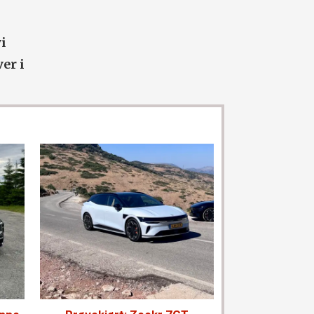
i
er i