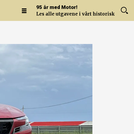
95 år med Motor!
Les alle utgavene i vårt historiske arkiv.