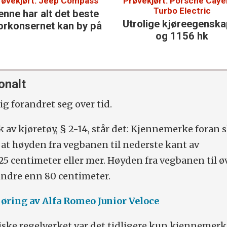
røvekjørt: Jeep Compass
Prøvekjørt: Porsche Cay
Turbo Electric
enne har alt det beste
Utrolige kjøre­egensk
orkonsernet kan by på
og 1156 hk
onalt
g forandret seg over tid.
k av kjøretøy, § 2-14, står det: Kjennemerke foran 
k at høyden fra vegbanen til nederste kant av
5 centimeter eller mer. Høyden fra vegbanen til ø
indre enn 80 centimeter.
øring av Alfa Romeo Junior Veloce
eiske regelverket var det tidligere kun kjennemer