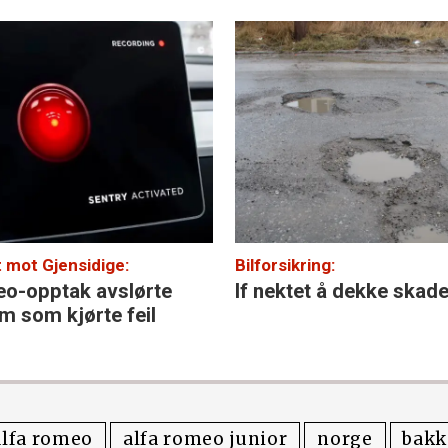
 mot Gjensidige:
Bilforsikring:
eo-opptak avslørte
If nektet å dekke skad
m som kjørte feil
alfa romeo
alfa romeo junior
norge
bakk