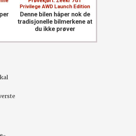
enne
Prøvekjørt: Zeekr 7GT
Prøvekjørt: 
Privilege AWD Launch Edition
En uke med de
aper
Denne bilen håper nok de
kanskje ikke
tradisjonelle bilmerkene at
du ikke prøver
skal
verste
ke­