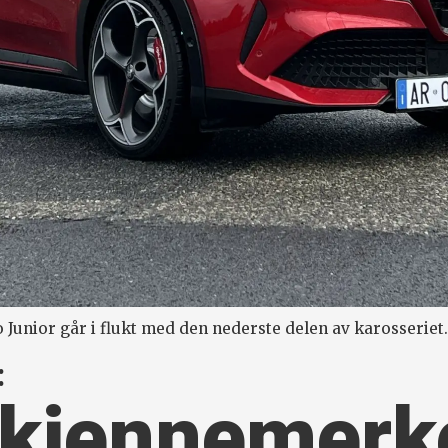
Junior går i flukt med den nederste delen av karosseriet
:
 kjenne­merk