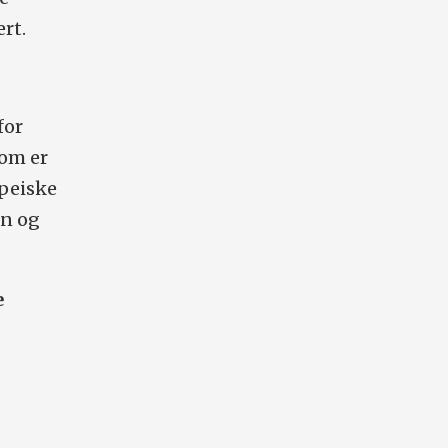
rt.
for
som er
opeiske
an og
e