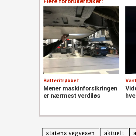
Flere forbrukersaker:
Batteritrøbbel:
Vant
Mener maskin­forsikringen
Vid
er nærmest verdiløs
hve
statens vegvesen
aktuelt