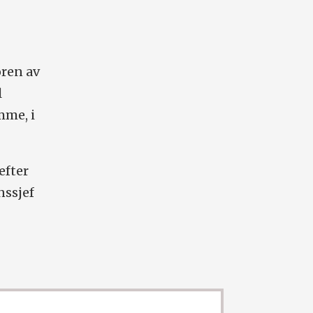
øren av
l
mme, i
efter
nssjef