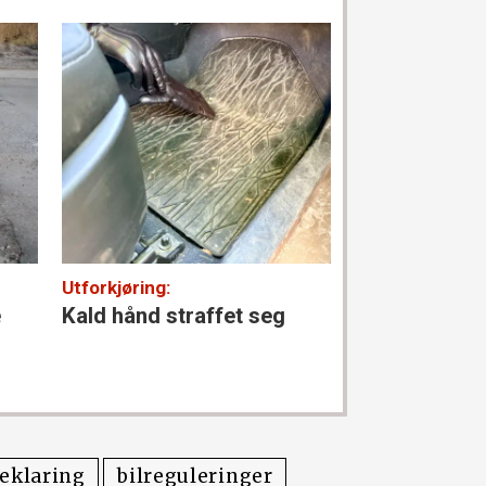
Utforkjøring:
Parkeringsbran
e
Kald hånd straffet seg
– Dette er g
oppmerking
eklaring
bilreguleringer