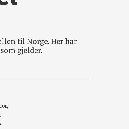
len til Norge. Her har
 som gjelder.
ior,
t
5