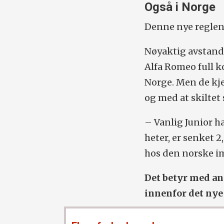
Også i Norge
Denne nye reglen 
Nøyaktig avstand 
Alfa Romeo full ko
Norge. Men de kje
og med at skiltet s
– Vanlig Junior h
heter, er senket 
hos den norske i
Det betyr med and
innenfor det nye