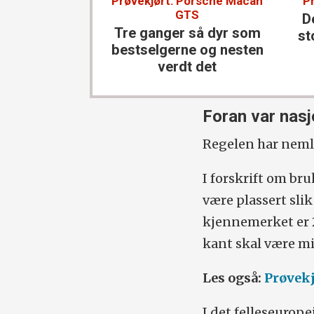
Prøvekjørt: Porsche Macan
P
GTS
D
Tre ganger så dyr som
st
bestselgerne og nesten
verdt det
Foran var nasj
Regelen har nemli
I forskrift om bru
være plassert sli
kjennemerket er 2
kant skal være m
Les også:
Prøvekj
I det felleseurop