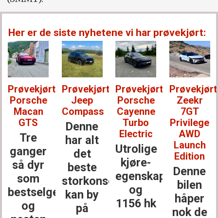
Her er de siste nyhetene vi har prøvekjørt:
Prøvekjørt:
Prøvekjørt:
Prøvekjørt:
Prøvekjørt
Porsche
Jeep
Porsche
Zeekr
Macan
Compass
Cayenne
7GT
GTS
Turbo
Privilege
Denne
Electric
AWD
Tre
har alt
Launch
Utrolige
ganger
det
Edition
kjøre­
så dyr
beste
Denne
egenskaper
som
storkonsernet
bilen
og
bestselgerne
kan by
håper
1156 hk
og
på
nok de