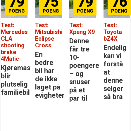
79
75
79
76
Test:
Test:
Test:
Test:
Mercedes
Mitsubishi
Xpeng X9
Toyota
CLA
Eclipse
bZ4X
Denne
shooting
Cross
Endelig
får tre
brake
En
kan vi
10-
4Matic
bedre
forstå
poengere
Kjøremaskinen
bil har
at
– og
blir
de ikke
denne
snuser
plutselig
laget på
selger
på et
familiebil
evigheter
så bra
par til