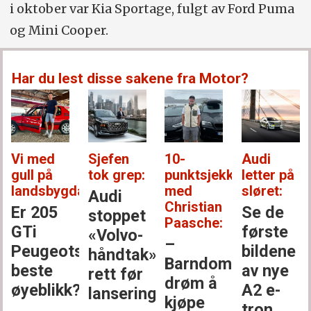
i oktober var Kia Sportage, fulgt av Ford Puma
og Mini Cooper.
Har du lest disse sakene fra Motor?
Vi med
Sjefen
10-
Audi
gull på
tok grep:
punktsjekken
letter på
landsbygda:
med
sløret:
Audi
Christian
Er 205
Se de
stoppet
Paasche:
GTi
første
«Volvo-
–
Peugeots
bildene
håndtak»
Barndoms­
beste
av nye
rett før
drøm å
øyeblikk?
A2 e-
lansering
kjøpe
tron