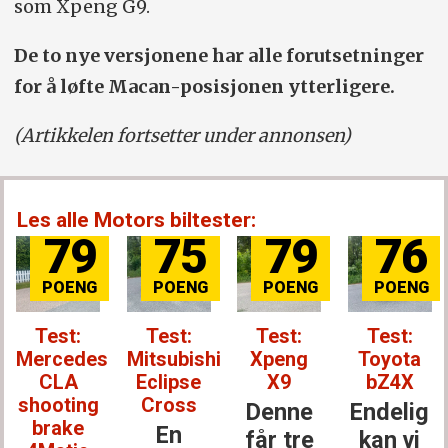
som Xpeng G9.
De to nye versjonene har alle forutsetninger
for å løfte Macan-posisjonen ytterligere.
(Artikkelen fortsetter under annonsen)
Les alle Motors biltester:
79
75
79
76
Test:
Test:
Test:
Test:
Mercedes
Mitsubishi
Xpeng
Toyota
CLA
Eclipse
X9
bZ4X
shooting
Cross
Denne
Endelig
brake
En
får tre
kan vi