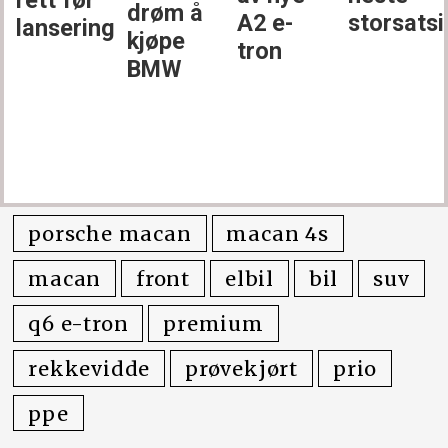
rett før
drøm å
A2 e-
storsats
lansering
kjøpe
tron
BMW
porsche macan
macan 4s
macan
front
elbil
bil
suv
q6 e-tron
premium
rekkevidde
prøvekjørt
prio
ppe