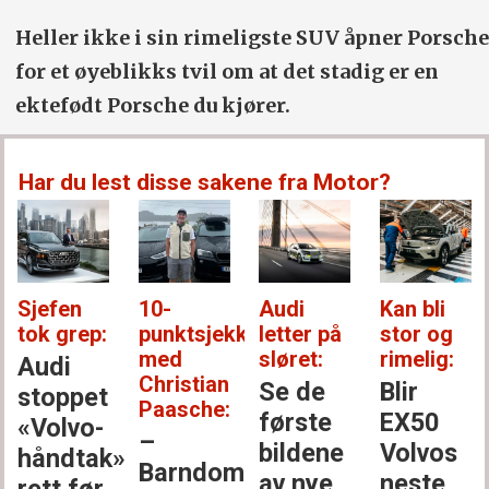
Heller ikke i sin rimeligste SUV åpner Porsche
for et øyeblikks tvil om at det stadig er en
ektefødt Porsche du kjører.
Har du lest disse sakene fra Motor?
Sjefen
10-
Audi
Kan bli
tok grep:
punktsjekken
letter på
stor og
med
sløret:
rimelig:
Audi
Christian
Se de
Blir
stoppet
Paasche:
første
EX50
«Volvo-
–
bildene
Volvos
håndtak»
Barndoms­
av nye
neste