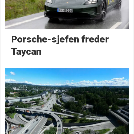
Porsche-sjefen freder
Taycan