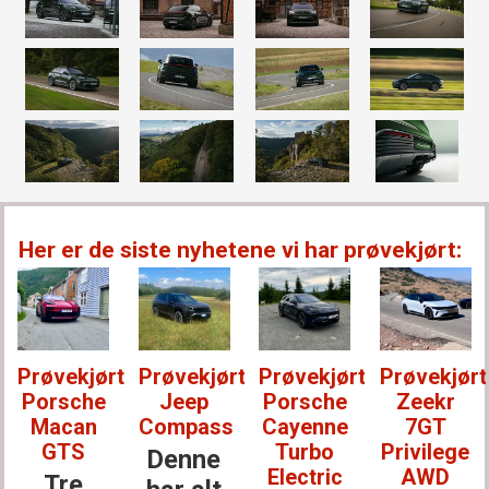
Ladehastighet
: 270 kW. 10–80 prosent
på 21 min.
Dekkdimensjon
: 235/55 R20 (foran),
285/45 R20 (bak).
Luftmotstandskoeffisient: 0,25 cd.
Konkurrenter
: Audi Q6 e-tron,
Her er de siste nyhetene vi har prøvekjørt:
Mercedes-Benz EQE SUV, Nio EL7,
Xpeng G9, Tesla Model Y Performance.
Prøvekjørt:
Prøvekjørt:
Prøvekjørt:
Prøvekjørt
Porsche
Jeep
Porsche
Zeekr
Macan
Compass
Cayenne
7GT
GTS
Turbo
Privilege
Denne
Electric
AWD
Tre