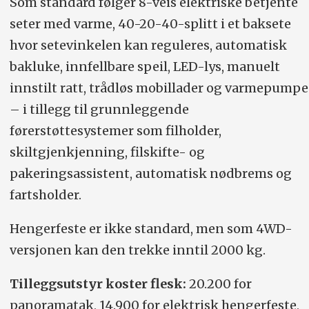
Som standard følger 8-veis elektriske betjente
seter med varme, 40-20-40-splitt i et baksete
hvor setevinkelen kan reguleres, automatisk
bakluke, innfellbare speil, LED-lys, manuelt
innstilt ratt, trådløs mobillader og varmepumpe
– i tillegg til grunn­leggende
førerstøttesystemer som filholder,
skiltgjenkjenning, filskifte- og
pakeringsassistent, automatisk nødbrems og
fartsholder.
Hengerfeste er ikke standard, men som 4WD-
versjonen kan den trekke inntil 2000 kg.
Tilleggsutstyr koster flesk:
20.200 for
panoramatak, 14.900 for elektrisk hengerfeste,