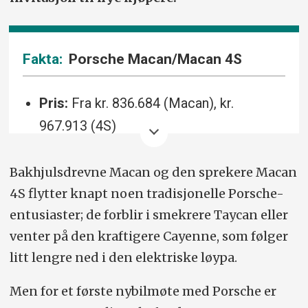
Porsche Macan/Macan 4S
Pris:
Fra kr. 836.684 (Macan), kr.
967.913 (4S)
Ett-trinns automat. Motor/drivlinje 100
Bakhjulsdrevne Macan og den sprekere Macan
kWt, 95 kWt (netto) batteri.
4S flytter knapt noen tradisjonelle Porsche-
Lengde/bredde (med
entusiaster; de forblir i smekrere Taycan eller
speil)/høyde/akselavstand
:
venter på den kraftigere Cayenne, som følger
4784/2152/1622/2893 mm.
litt lengre ned i den elektriske løypa.
Bagasjevolum
: 540 liter (1348 liter
Men for et første nybilmøte med Porsche er
nedfelt), pluss 84 liter frunk.