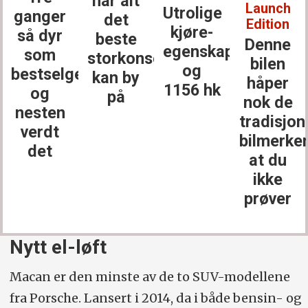
har alt
Launch
Utrolige
ganger
det
Edition
kjøre­
så dyr
beste
Denne
egenskaper
som
storkonsernet
bilen
og
bestselgerne
kan by
håper
1156 hk
og
på
nok de
nesten
tradisjon
verdt
bilmerke
det
at du
ikke
prøver
Nytt el-løft
Macan er den minste av de to SUV-modellene
fra Porsche. Lansert i 2014, da i både bensin- og