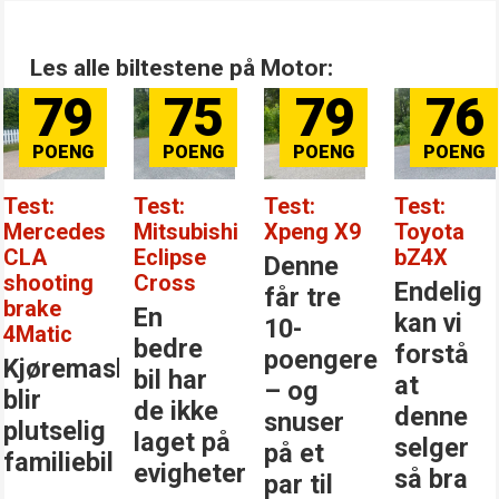
Les alle biltestene på Motor:
79
75
79
76
Test:
Test:
Test:
Test:
Mercedes
Mitsubishi
Xpeng X9
Toyota
CLA
Eclipse
bZ4X
Denne
shooting
Cross
Endelig
får tre
brake
En
kan vi
10-
4Matic
bedre
forstå
poengere
Kjøremaskinen
bil har
at
– og
blir
de ikke
denne
snuser
plutselig
laget på
selger
på et
familiebil
evigheter
så bra
par til