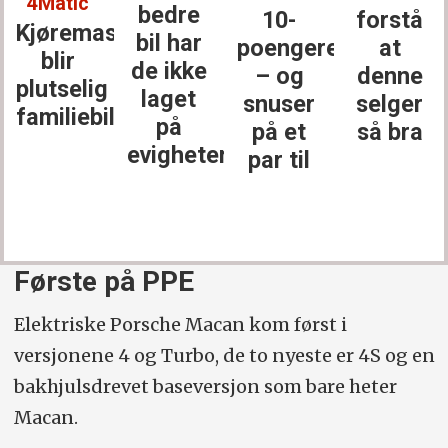
4Matic
bedre
10-
forstå
Kjøremaskinen
bil har
poengere
at
blir
de ikke
– og
denne
plutselig
laget
snuser
selger
familiebil
på
på et
så bra
evigheter
par til
Første på PPE
Elektriske Porsche Macan kom først i
versjonene 4 og Turbo, de to nyeste er 4S og en
bakhjulsdrevet baseversjon som bare heter
Macan.