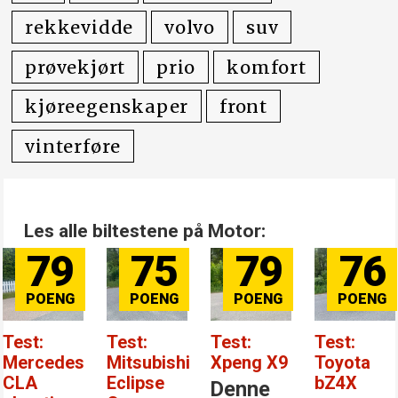
rekkevidde
volvo
suv
prøvekjørt
prio
komfort
kjøreegenskaper
front
vinterføre
Les alle biltestene på Motor:
79
75
79
76
Test:
Test:
Test:
Test:
Mercedes
Mitsubishi
Xpeng X9
Toyota
CLA
Eclipse
bZ4X
Denne