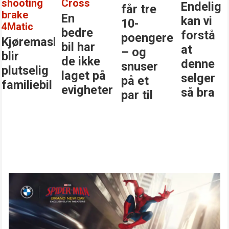
shooting
Cross
Endelig
får tre
brake
En
kan vi
10-
4Matic
bedre
forstå
poengere
Kjøremaskinen
bil har
at
– og
blir
de ikke
denne
snuser
plutselig
laget på
selger
på et
familiebil
evigheter
så bra
par til