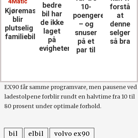
4Matic
bedre
10-
forstå
Kjøremaskinen
bil har
poengere
at
blir
de ikke
– og
denne
plutselig
laget
snuser
selger
familiebil
på
på et
så bra
evigheter
par til
EX90 får samme programvare, men pausene ved
ladestolpene forblir rundt en halvtime fra 10 til
80 prosent under optimale forhold.
bil
elbil
volvo ex90