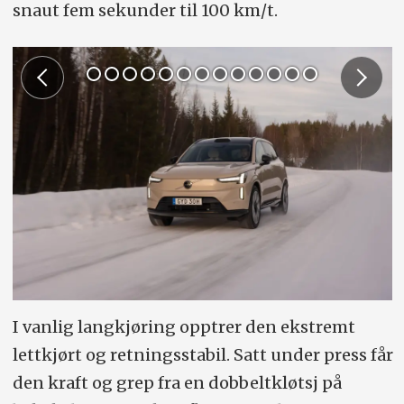
snaut fem sekunder til 100 km/t.
Standard dekkdimensjon:
255/50 R21
(kan også ha R20 og R22).
0–100 km/t og toppfart:
5,9 el 4,9 sek
(hhv. 408 og 517 hk) og 180 km/t
Konkurrenter:
Kia EV9, Polestar 3,
Mercedes-Benz EQE SUV, BMW iX, Audi
Q8 e-tron.
I vanlig langkjøring opptrer den ekstremt
lettkjørt og retningsstabil. Satt under press får
den kraft og grep fra en dobbeltkløtsj på