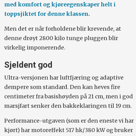
med komfort og kjøreegenskaper helt i
Hurtiglading 10–80 prosent: 30 minutter.
toppsjiktet for denne klassen
.
Makseffekt: 250 kW.
Men det er når forholdene blir krevende, at
Lengde/bredde (inkl. speil)/høyde:
denne drøyt 2800 kilo tunge pluggen blir
5037/2113/1747 mm.
virkelig imponerende.
Akselavstand/bakkeklaring: 2985/212
mm.
Sjeldent god
Bagasjevolum (liter):
355 m tre
Ultra-versjonen har luftfjæring og adaptive
seterader, 655 med to og 1915 med
dempere som standard. Den kan heves fire
begge de bakerste seteradene oppfelt,
centimeter fra basishøyden på 21 cm, men i god
pluss 34 liter frunk.
marsjfart senker den bakkeklaringen til 19 cm.
Vekt/nyttelast:
2818/610 kg.
Performance-utgaven (som er den eneste vi har
kjørt) har motoreffekt 517 hk/380 kW og bruker
Hengervekt/taklast:
2200/100 kg.