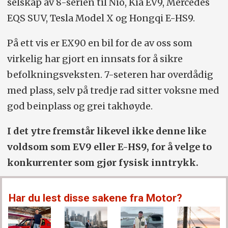
selskap av 8-serien til Nio, Kia EV9, Mercedes
EQS SUV, Tesla Model X og Hongqi E-HS9.
På ett vis er EX90 en bil for de av oss som
virkelig har gjort en innsats for å sikre
befolkningsveksten. 7-seteren har overdådig
med plass, selv på tredje rad sitter voksne med
god beinplass og grei takhøyde.
I det ytre fremstår likevel ikke denne like
voldsom som EV9 eller E-HS9, for å velge to
konkurrenter som gjør fysisk inntrykk.
Har du lest disse sakene fra Motor?