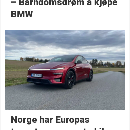
– Barndoms­drøm å kjøpe
BMW
Norge har Europas