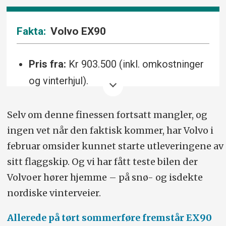
Volvo EX90
Pris fra:
Kr 903.500 (inkl. omkostninger
og vinterhjul).
Drivlinje:
107/111 kWt (netto/brutto)
Selv om denne finessen fortsatt mangler, og
batteri (batterikjemi NMC, metalloksider
ingen vet når den faktisk kommer, har Volvo i
av lithium, nikkel, mangan og kobolt),
februar omsider kunnet starte utleveringene av
408 eller 517 hk (Performance) / 380
sitt flaggskip. Og vi har fått teste bilen der
kW / inntil 910 Nm, ettrinns automat,
Volvoer hører hjemme – på snø- og isdekte
firehjulsdrift.
nordiske vinterveier.
Forbruk/rekkevidde (WLTP):
20,8
Allerede på tørt sommerføre fremstår EX90
kWt/100 km / opptil 614 km.