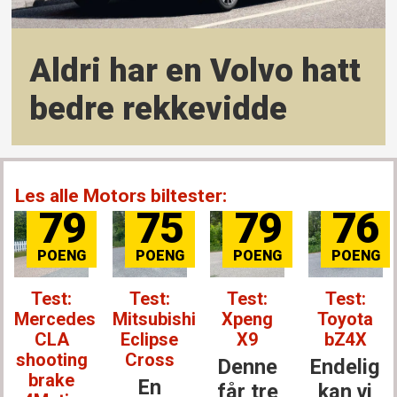
Aldri har en Volvo hatt
bedre rekkevidde
Les alle Motors biltester:
79
75
79
76
Test:
Test:
Test:
Test:
Mercedes
Mitsubishi
Xpeng
Toyota
CLA
Eclipse
X9
bZ4X
shooting
Cross
Denne
Endelig
brake
En
får tre
kan vi