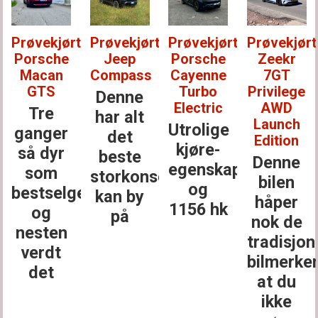
Prøvekjørt:
Prøvekjørt:
Prøvekjørt:
Prøvekjørt
Porsche
Jeep
Porsche
Zeekr
Macan
Compass
Cayenne
7GT
GTS
Turbo
Privilege
Denne
Electric
AWD
Tre
har alt
Launch
Utrolige
ganger
det
Edition
kjøre­
så dyr
beste
Denne
egenskaper
som
storkonsernet
bilen
og
bestselgerne
kan by
håper
1156 hk
og
på
nok de
nesten
tradisjon
verdt
bilmerke
det
at du
ikke