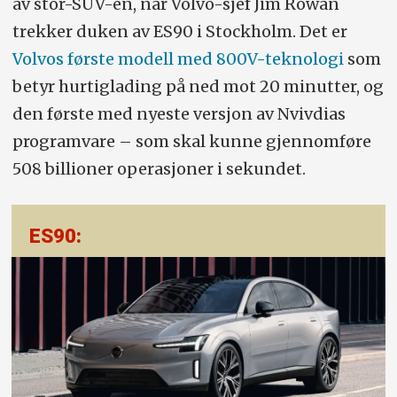
av stor-SUV-en, når Volvo-sjef Jim Rowan
trekker duken av ES90 i Stockholm. Det er
Volvos første modell med 800V-teknologi
som
betyr hurtiglading på ned mot 20 minutter, og
den første med nyeste versjon av Nvivdias
programvare – som skal kunne gjennomføre
508 billioner operasjoner i sekundet.
ES90: