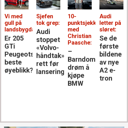
Vi med
Sjefen
10-
Audi
gull på
tok grep:
punktsjekken
letter på
landsbygda:
med
sløret:
Audi
Christian
Er 205
Se de
stoppet
Paasche:
GTi
første
«Volvo-
–
Peugeots
bildene
håndtak»
Barndoms­
beste
av nye
rett før
drøm å
øyeblikk?
A2 e-
lansering
kjøpe
tron
BMW