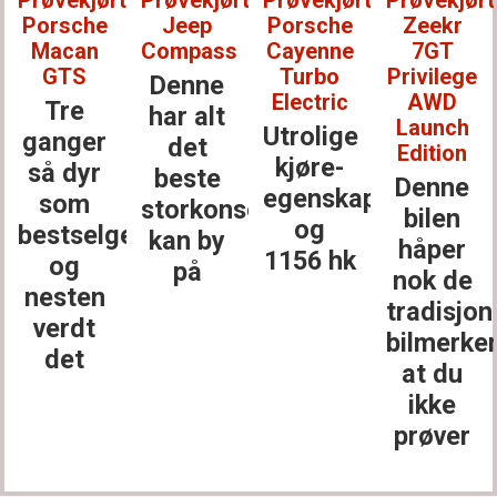
Prøvekjørt:
Prøvekjørt:
Prøvekjørt:
Prøvekjørt
Porsche
Jeep
Porsche
Zeekr
Macan
Compass
Cayenne
7GT
GTS
Turbo
Privilege
Denne
Electric
AWD
Tre
har alt
Launch
Utrolige
ganger
det
Edition
kjøre­
så dyr
beste
Denne
egenskaper
som
storkonsernet
bilen
og
bestselgerne
kan by
håper
1156 hk
og
på
nok de
nesten
tradisjon
verdt
bilmerke
det
at du
ikke
prøver