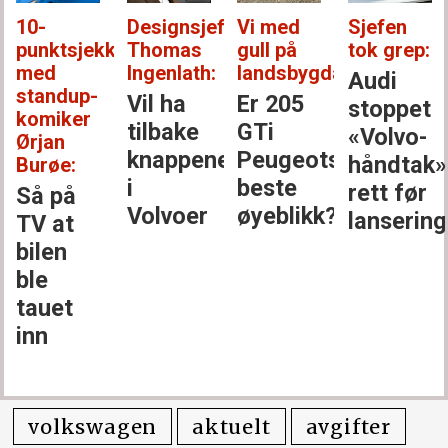
10-
Designsjef
Vi med
Sjefen
punktsjekken
Thomas
gull på
tok grep:
med
Ingenlath:
landsbygda:
Audi
standup-
Vil ha
Er 205
stoppet
komiker
tilbake
GTi
«Volvo-
Ørjan
knappene
Peugeots
håndtak»
Burøe:
i
beste
rett før
Så på
Volvoer
øyeblikk?
lansering
TV at
bilen
ble
tauet
inn
volkswagen
aktuelt
avgifter