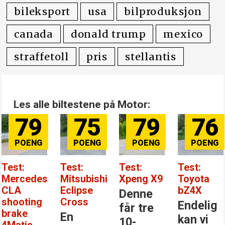
bileksport
usa
bilproduksjon
canada
donald trump
mexico
straffetoll
pris
stellantis
Les alle biltestene på Motor:
79
75
79
76
Test:
Test:
Test:
Test:
Mercedes
Mitsubishi
Xpeng X9
Toyota
CLA
Eclipse
bZ4X
Denne
shooting
Cross
Endelig
får tre
brake
En
kan vi
10-
4Matic