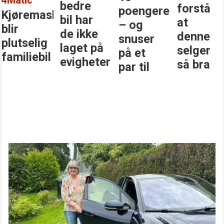
bedre
forstå
poengere
Kjøremaskinen
bil har
at
– og
blir
de ikke
denne
snuser
plutselig
laget på
selger
på et
familiebil
evigheter
så bra
par til