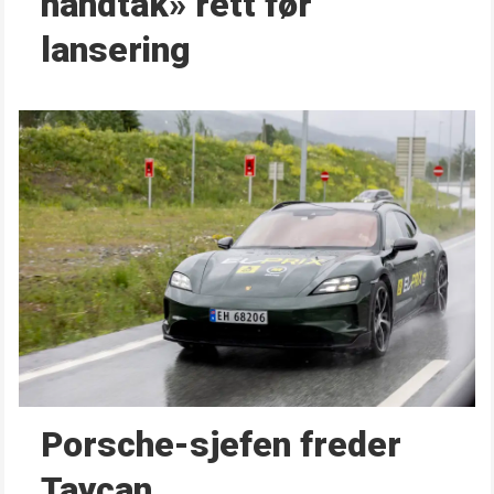
håndtak» rett før
lansering
Porsche-sjefen freder
Taycan