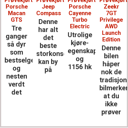
Porsche
Jeep
Porsche
Zeekr
Macan
Compass
Cayenne
7GT
GTS
Turbo
Privilege
Denne
Electric
AWD
Tre
har alt
Launch
Utrolige
ganger
det
Edition
kjøre­
så dyr
beste
Denne
egenskaper
som
storkonsernet
bilen
og
bestselgerne
kan by
håper
1156 hk
og
på
nok de
nesten
tradisjon
verdt
bilmerke
det
at du
ikke
prøver