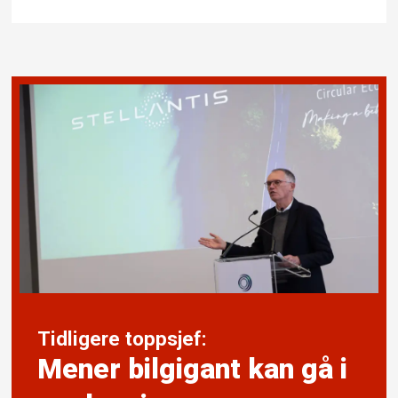
Tidligere toppsjef:
Mener bil­gigant kan gå i