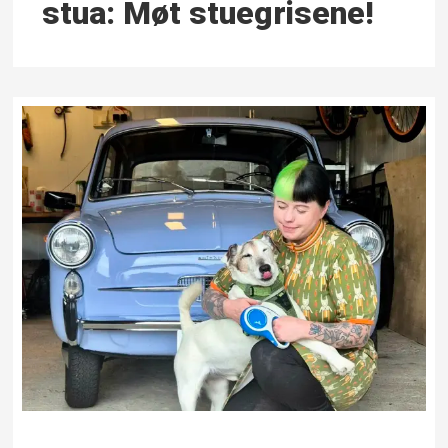
stua: Møt stue­grisene!