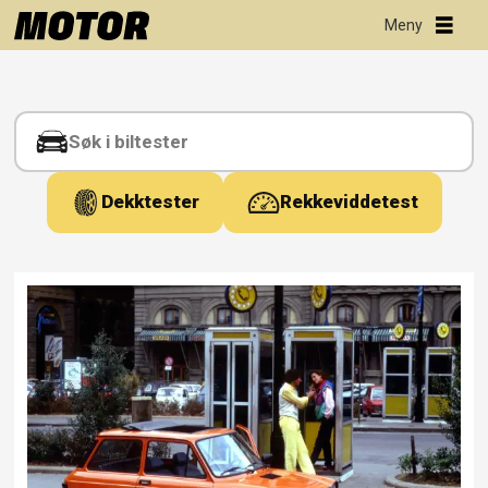
Tag:
fiat
Dekktester
Rekkeviddetest