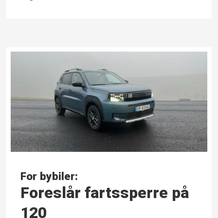
For bybiler:
Foreslår farts­sperre på
120