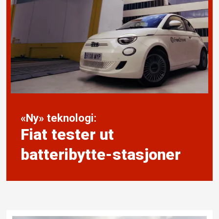
«Ny» teknologi:
Fiat tester ut
batteribytte-stasjoner