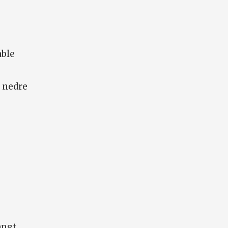
able
 nedre
angt