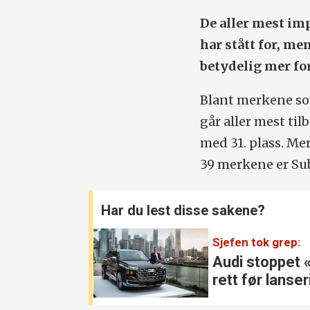
De aller mest im
har stått for, me
betydelig mer fo
Blant merkene som
går aller mest til
med 31. plass. Mer
39 merkene er Su
Har du lest disse sakene?
Sjefen tok grep:
Audi stoppet 
rett før lanse