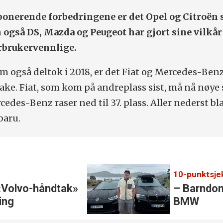
ponerende forbedringene er det Opel og Citroën
n også DS, Mazda og Peugeot har gjort sine vilkår
rbrukervennlige.
 også deltok i 2018, er det Fiat og Mercedes-Ben
bake. Fiat, som kom på andreplass sist, må nå nøye
cedes-Benz raser ned til 37. plass. Aller nederst bl
baru.
«Volvo-håndtak»
– Barndom
ring
BMW