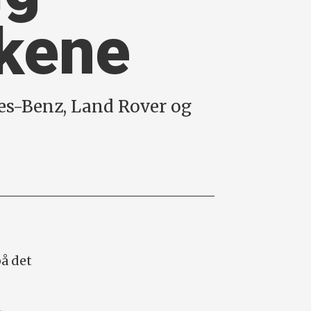
rkene
es-Benz, Land Rover og
på det