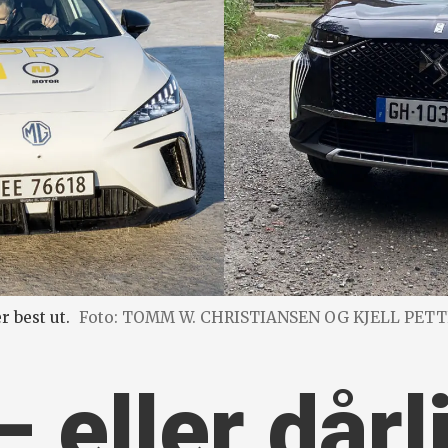
 best ut.
Foto: TOMM W. CHRISTIANSEN OG KJELL PET
– eller dårl