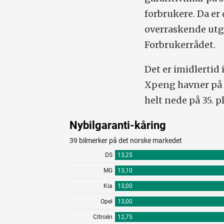
forbrukere. Da er 
overraskende utgi
Forbrukerrådet.
Det er imidlertid
Xpeng havner på 25
helt nede på 35. pl