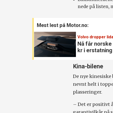
nede på listen,
Mest lest på Motor.no:
Volvo dropper lida
Nå får norske
kr i erstatning
Kina-bilene
De nye kinesiske 
nevnt helt i top
plasseringer.
– Det er positivt 
garantivilkår på st