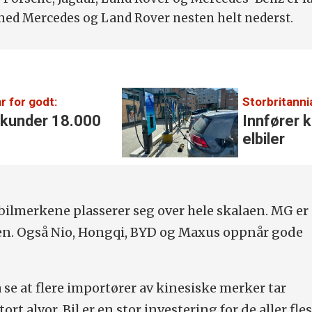
 med Mercedes og Land Rover nesten helt nederst.
r for godt:
Storbritanni
 kunder 18.000
Innfører k
elbiler
bilmerkene plasserer seg over hele skalaen. MG e
pen. Også Nio, Hongqi, BYD og Maxus oppnår gode
å se at flere importører av kinesiske merker tar
ort alvor. Bil er en stor investering for de aller fle