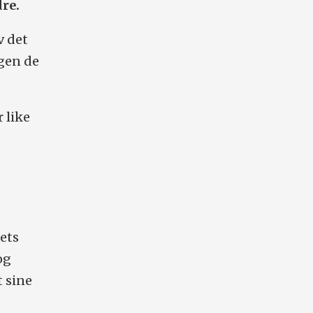
dre.
v det
gen de
 like
rets
og
t sine