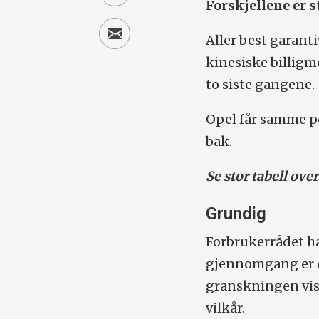
Forskjellene er s
Aller best garanti
kinesiske billig
to siste gangene.
Opel får samme p
bak.
Se stor tabell ove
Grundig
Forbrukerrådet ha
gjennomgang er de
granskningen vise
vilkår.