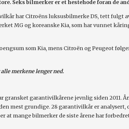
tore. Seks bilmerker er et hestehode foran de an
vilkår har Citroëns luksusbilmerke DS, tett fulgt a
merket MG og koreanske Kia, som har vunnet kårin
oengsum som Kia, mens Citroën og Peugeot følger
r alle merkene lenger ned.
r gransket garantivilkårene jevnlig siden 2011. Å
n mest grundige. 28 garantivilkår er analysert, 
r at mange bilmerker de siste årene har forbedre