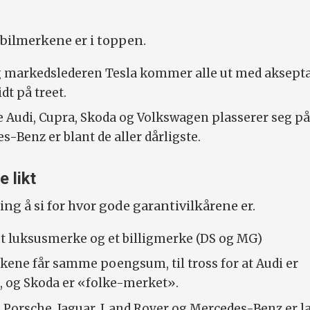
 bilmerkene er i toppen.
g markedslederen Tesla kommer alle ut med aksept
dt på treet.
Audi, Cupra, Skoda og Volkswagen plasserer seg på
s-Benz er blant de aller dårligste.
 likt
ing å si for hvor gode garantivilkårene er.
 et luksusmerke og et billigmerke (DS og MG)
kene får samme poengsum, til tross for at Audi er
og Skoda er «folke-merket».
orsche, Jaguar, Land Rover og Mercedes-Benz er l