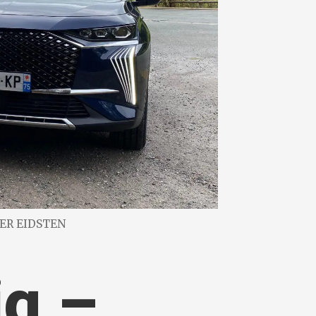
TER EIDSTEN
ig –