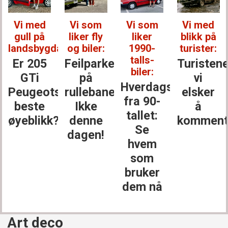
Vi med
Vi som
Vi som
Vi med
gull på
liker fly
liker
blikk på
landsbygda:
og biler:
1990-
turister:
talls-
Er 205
Feilparkert
Turisten
biler:
GTi
på
vi
Hverdagsbiler
Peugeots
rullebanen?
elsker
fra 90-
beste
Ikke
å
tallet:
øyeblikk?
denne
komment
Se
dagen!
hvem
som
bruker
dem nå
Art deco