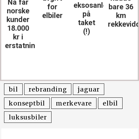
Nå får
eksosanlegget
for
bare 36
norske
på
elbiler
km
kunder
taket
rekkevid
18.000
(!)
kr i
erstatning
bil
rebranding
jaguar
konseptbil
merkevare
elbil
luksusbiler