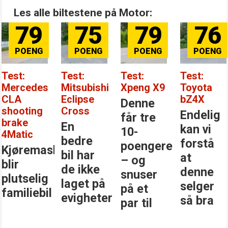
Les alle biltestene på Motor:
79
75
79
76
Test:
Test:
Test:
Test:
Mercedes
Mitsubishi
Xpeng X9
Toyota
CLA
Eclipse
bZ4X
Denne
shooting
Cross
Endelig
får tre
brake
En
kan vi
10-
4Matic
bedre
forstå
poengere
Kjøremaskinen
bil har
at
– og
blir
de ikke
denne
snuser
plutselig
laget på
selger
på et
familiebil
evigheter
så bra
par til