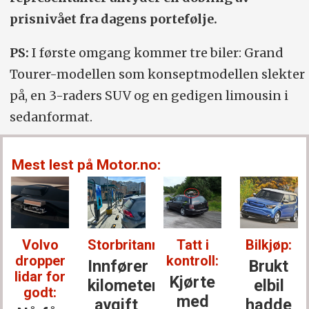
prisnivået fra dagens portefølje.
PS:
I første omgang kommer tre biler: Grand
Tourer-modellen som konseptmodellen slekter
på, en 3-raders SUV og en gedigen limousin i
sedanformat.
Mest lest på Motor.no:
Volvo
Storbritannia:
Tatt i
Bilkjøp:
dropper
kontroll:
Innfører
Brukt
lidar for
Kjørte
kilometer­
elbil
godt:
med
avgift
hadde