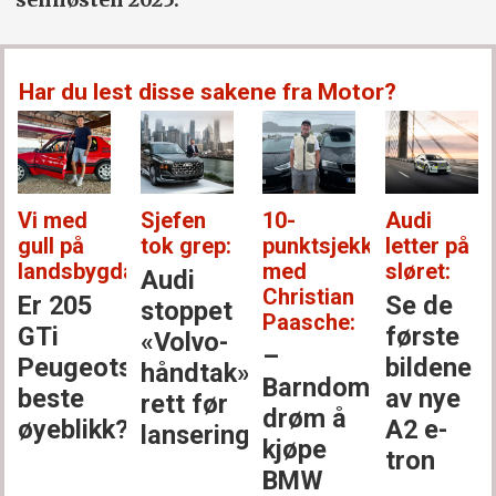
Har du lest disse sakene fra Motor?
Vi med
Sjefen
10-
Audi
gull på
tok grep:
punktsjekken
letter på
landsbygda:
med
sløret:
Audi
Christian
Er 205
Se de
stoppet
Paasche:
GTi
første
«Volvo-
–
Peugeots
bildene
håndtak»
Barndoms­
beste
av nye
rett før
drøm å
øyeblikk?
A2 e-
lansering
kjøpe
tron
BMW