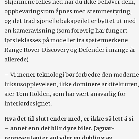
Skjermene felles ned når du ikke behøver dem,
oppbevarings­rom åpnes med stemmestyring,
og det tradisjonelle bakspeilet er byttet ut med
en kamera­visning (som forøvrig har fungert
første­klasses på modeller fra søstermerkene
Range Rover, Discovery og Defender i mange år
allerede).
– Vi mener teknologi bør forbedre den moderne
luksusopplevelsen, ikke dominere arkitekturen,
sier Tom Holden, som har vært ansvarlig for
interiørdesignet.
Hva det til slutt ender med, er ikke så lett å si
– annet enn det blir dyre biler. Jaguar-
representanter antyder en dobling av