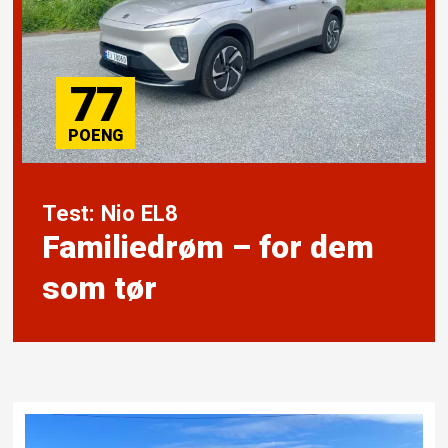
77
Test: Nio EL8
Familiedrøm – for dem
som tør