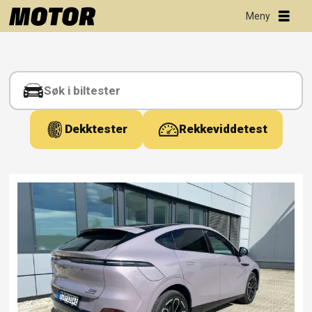
Tag:
ofv
Dekktester
Rekkeviddetest