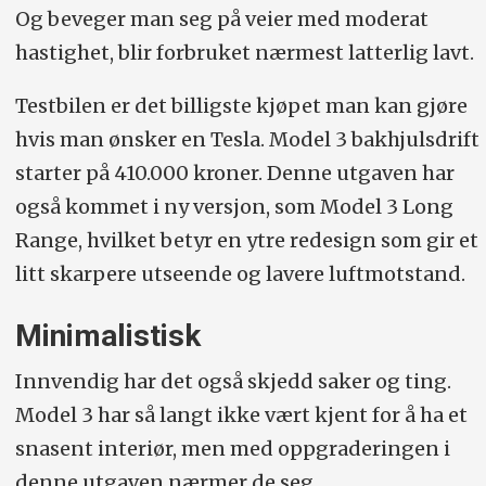
Og beveger man seg på veier med moderat
Lengde/bredde (med
hastighet, blir forbruket nærmest latterlig lavt.
speil)/høyde/bakkeklaring (cm):
Testbilen er det billigste kjøpet man kan gjøre
472/209/144/14
hvis man ønsker en Tesla. Model 3 bakhjulsdrift
Bagasjevolum:
450 liter. Vekt/nyttelast:
starter på 410.000 kroner. Denne utgaven har
1773/301 kg. Hengervekt/taklast:
også kommet i ny versjon, som Model 3 Long
1000/68kg.
Range, hvilket betyr en ytre redesign som gir et
0–100/toppfart:
6,1 sek/225 km/t.
litt skarpere utseende og lavere luftmotstand.
Konkurrenter:
Polestar 2 Single Motor,
Minimalistisk
Volkswagen ID.3, Nio ET5, BMW i4
Innvendig har det også skjedd saker og ting.
Model 3 har så langt ikke vært kjent for å ha et
snasent interiør, men med oppgraderingen i
denne utgaven nærmer de seg.