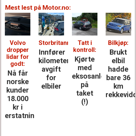
Mest lest på Motor.no:
Storbritannia:
Tatt i
Bilkjøp:
Nissan
kontroll:
batterigara
Innfører
Brukt
Kjørte
Bekrefte
kilometer­
elbil
med
batteri­
avgift
hadde
eksosanlegget
feil –
for
bare 36
på
mener
elbiler
km
taket
garantie
rekkevidde
(!)
ikke
gjelder
ng