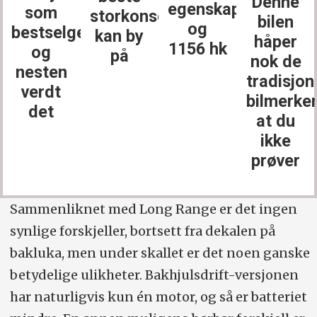
Denne
egenskaper
storkonsernet
vil
bilen
og
erne
kan by
kanskje
håper
1156 hk
på
ikke ha
nok de
noe
tradisjonelle
annet
bilmerkene
at du
ikke
prøver
Sammenliknet med Long Range er det ingen
synlige forskjeller, bortsett fra dekalen på
bakluka, men under skallet er det noen ganske
betydelige ulikheter. Bakhjulsdrift-versjonen
har naturligvis kun én motor, og så er batteriet