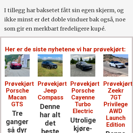
I tillegg har baksetet fått sin egen skjerm, og
ikke minst er det doble vinduer bak også, noe
som gir en merkbart fredeligere kupé.
Her er de siste nyhetene vi har prøvekjørt:
t:
Prøvekjørt:
Prøvekjørt:
Prøvekjørt:
Prøvekjørt
Jeep
Porsche
Zeekr
Lexus
Compass
Cayenne
7GT
RZ 550e
Turbo
Privilege
Denne
En uke
Electric
AWD
har alt
med
Launch
Utrolige
det
dette,
Edition
kjøre­
beste
og du