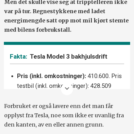
Men det skulle vise seg at tripptelleren ikke
var på tur. Regnestykkene med ladet
energimengde satt opp mot mil kjørt stemte
med bilens forbrukstall.
Tesla Model 3 bakhjulsdrift
Pris (inkl. omkostninger):
410.600. Pris
testbil (inkl. omkostninger): 428.509
Batteri/motor/drivlinje:
65 kWt/283 hk,
Forbruket er også lavere enn det man får
420 Nm/ettrinnsautomat, bakhjulsdrift.
opplyst fra Tesla, noe som ikke er uvanlig fra
Rekkevidde/forbruk:
513 km/14,7
den kanten, av en eller annen grunn.
kWt/100 km.