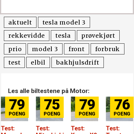
aktuelt
tesla model 3
rekkevidde
tesla
prøvekjørt
prio
model 3
front
forbruk
test
elbil
bakhjulsdrift
Les alle biltestene på Motor:
79
76
84
8
Test:
Test:
Test:
Test: B