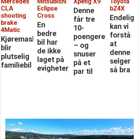
i
Xpeng X9
Toyota
Mercedes-
Atto E
bZ4X
Benz GLC
Denne
Kanskj
Endelig
Den
får tre
er det
kan vi
største
10-
årets
forstå
stjernen
poengere
beste
at
i
– og
bilkjøp
denne
klassen
snuser
selger
på et
r
så bra
par til