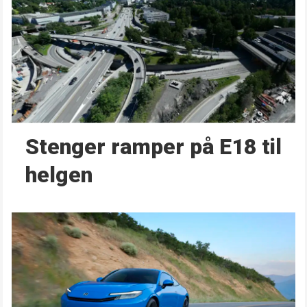
Stenger ramper på E18 til
helgen