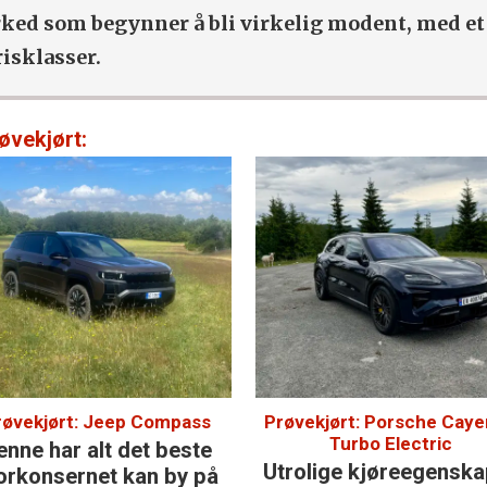
arked som begynner å bli virkelig modent, med et
isklasser.
øvekjørt:
røvekjørt: Jeep Compass
Prøvekjørt: Porsche Cay
Turbo Electric
enne har alt det beste
Utrolige kjøre­egensk
orkonsernet kan by på