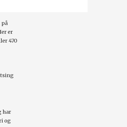
t på
er er
ler 470
atsing
g har
ri og