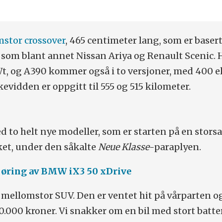
mstor crossover
, 465 centimeter lang, som er baser
om blant annet Nissan Ariya og Renault Scenic. H
Wt, og A390 kommer også i to versjoner, med 400 el
evidden er oppgitt til 555 og 515 kilometer.
o helt nye modeller, som er starten på en stor­s
ket, under den såkalte
Neue Klasse
-paraplyen.
jøring av BMW iX3 50 xDrive
en mellomstor SUV. Den er ventet hit på vårparten o
00.000 kroner. Vi snakker om en bil med stort batte