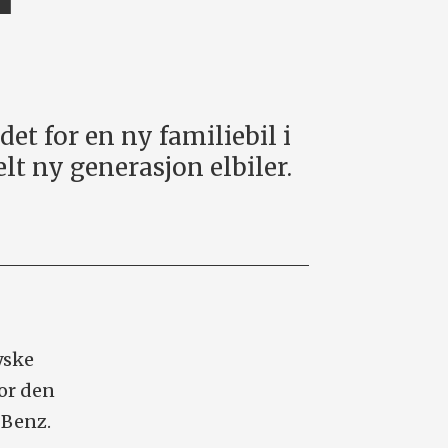
et for en ny familiebil i
lt ny generasjon elbiler.
tyske
or den
-Benz.