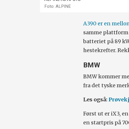
Foto: ALPINE
A390 er en mello
samme plattform s
batteriet på 89 k
hestekrefter. Rekk
BMW
BMW kommer med t
fra det tyske mer
Les også:
Prøvek
Først ut er iX3, 
en startpris på 7