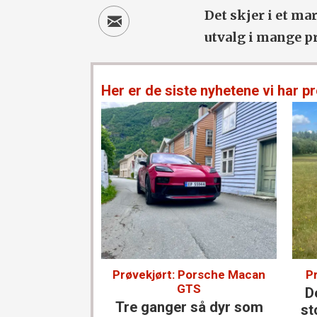
Det skjer i et m
utvalg i mange pr
Her er de siste nyhetene vi har pr
Prøvekjørt: Porsche Macan
P
GTS
D
Tre ganger så dyr som
st