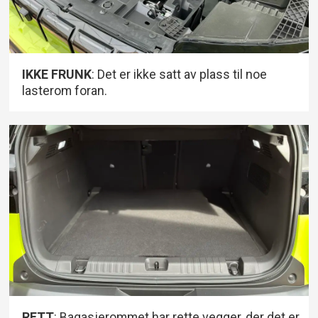
IKKE FRUNK
: Det er ikke satt av plass til noe
lasterom foran.
RETT
: Bagasjerommet har rette vegger, der det er