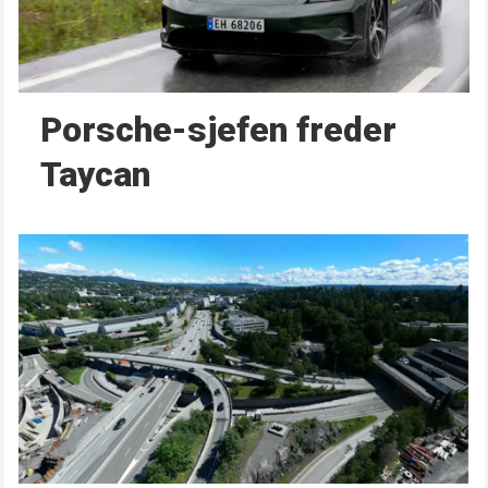
Porsche-sjefen freder
Taycan