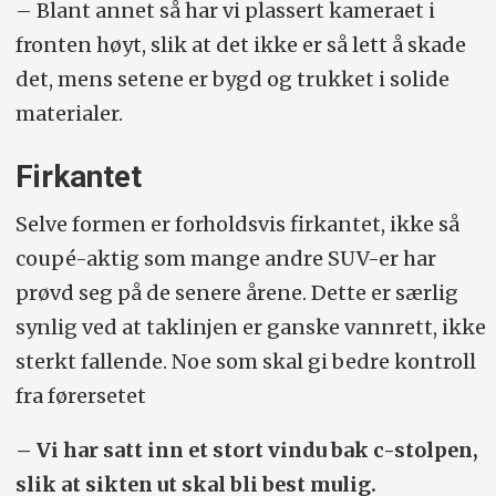
– Blant annet så har vi plassert kameraet i
fronten høyt, slik at det ikke er så lett å skade
det, mens setene er bygd og trukket i solide
materialer.
Firkantet
Selve formen er forholdsvis firkantet, ikke så
coupé-aktig som mange andre SUV-er har
prøvd seg på de senere årene. Dette er særlig
synlig ved at taklinjen er ganske vannrett, ikke
sterkt fallende. Noe som skal gi bedre kontroll
fra førersetet
– Vi har satt inn et stort vindu bak c-stolpen,
slik at sikten ut skal bli best mulig.