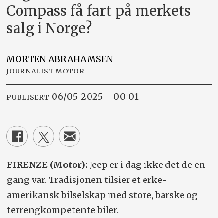
Compass få fart på merkets
salg i Norge?
MORTEN
ABRAHAMSEN
JOURNALIST MOTOR
06/05 2025 - 00:01
PUBLISERT
FIRENZE (Motor):
Jeep er i dag ikke det de en
gang var. Tradisjonen tilsier et erke-
amerikansk bilselskap med store, barske og
terrengkompetente biler.