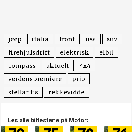
jeep
italia
front
usa
suv
firehjulsdrift
elektrisk
elbil
compass
aktuelt
4x4
verdenspremiere
prio
stellantis
rekkevidde
Les alle biltestene på Motor: