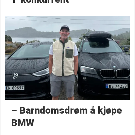
– Barndoms­drøm å kjøpe
BMW