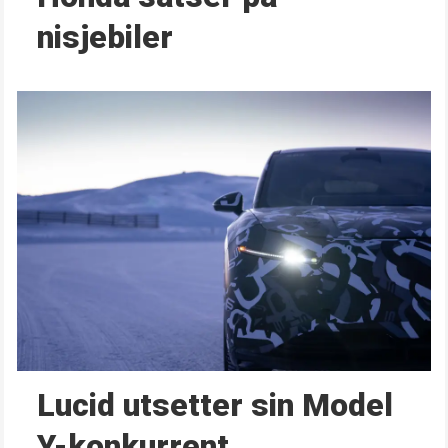
nisjebiler
Lucid utsetter sin Model
Y-konkurrent