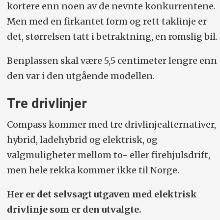
kortere enn noen av de nevnte konkurrentene.
Men med en firkantet form og rett taklinje er
det, størrelsen tatt i betraktning, en romslig bil.
Benplassen skal være 5,5 centimeter lengre enn
den var i den utgående modellen.
Tre drivlinjer
Compass kommer med tre drivlinjealternativer,
hybrid, ladehybrid og elektrisk, og
valgmuligheter mellom to- eller firehjulsdrift,
men hele rekka kommer ikke til Norge.
Her er det selvsagt utgaven med elektrisk
drivlinje som er den utvalgte.