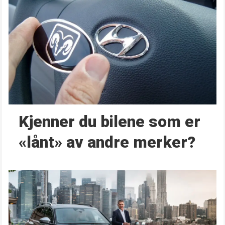
Kjenner du bilene som er
«lånt» av andre merker?