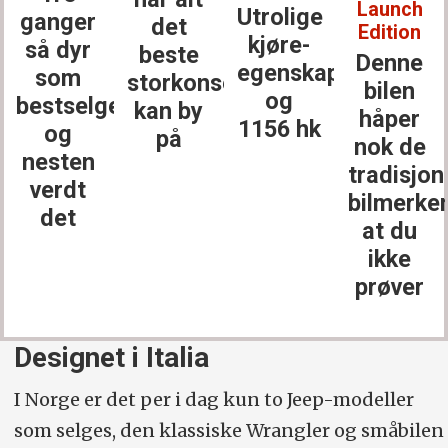
Launch
Utrolige
det
dette,
Edition
kjøre­
beste
og du
Denne
egenskaper
storkonsernet
vil
bilen
og
erne
kan by
kanskje
håper
1156 hk
på
ikke ha
nok de
noe
tradisjonelle
annet
bilmerkene
at du
ikke
prøver
Designet i Italia
I Norge er det per i dag kun to Jeep-modeller
som selges, den klassiske Wrangler og småbilen