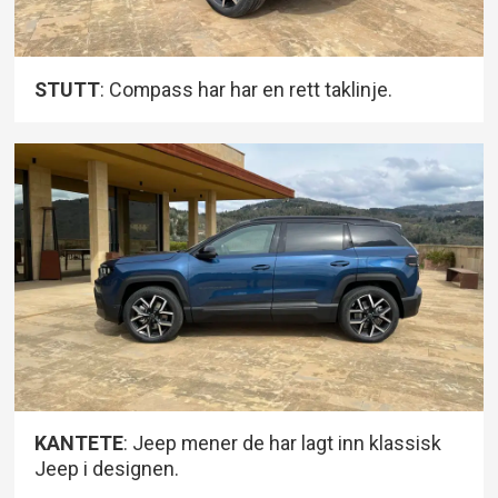
STUTT
: Compass har har en rett taklinje.
KANTETE
: Jeep mener de har lagt inn klassisk
Jeep i designen.