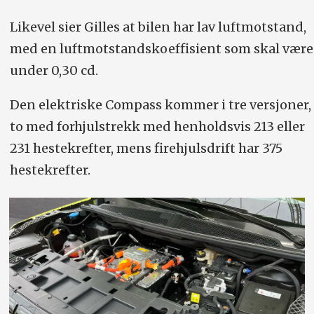
Likevel sier Gilles at bilen har lav luftmotstand,
med en luftmotstands­koeffisient som skal være
under 0,30 cd.
Den elektriske Compass kommer i tre versjoner,
to med forhjulstrekk med henholdsvis 213 eller
231 hestekrefter, mens firehjulsdrift har 375
hestekrefter.