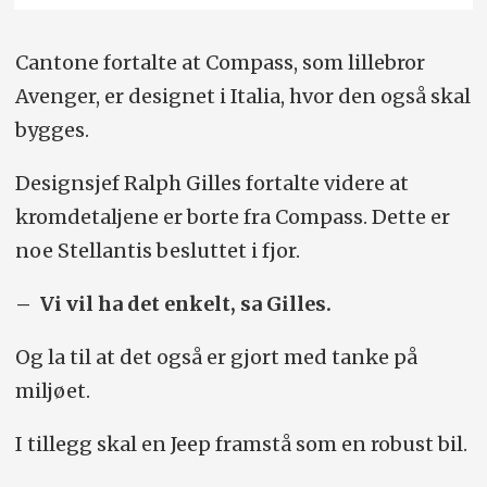
Cantone fortalte at Compass, som lillebror
Avenger, er designet i Italia, hvor den også skal
bygges.
Designsjef Ralph Gilles fortalte videre at
kromdetaljene er borte fra Compass. Dette er
noe Stellantis besluttet i fjor.
– Vi vil ha det enkelt, sa Gilles.
Og la til at det også er gjort med tanke på
miljøet.
I tillegg skal en Jeep framstå som en robust bil.