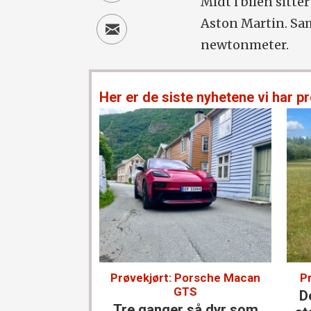
Midt i bilen sitt
Aston Martin. Sam
newtonmeter.
Her er de siste nyhetene vi har pr
Prøvekjørt: Porsche Macan
P
GTS
D
Tre ganger så dyr som