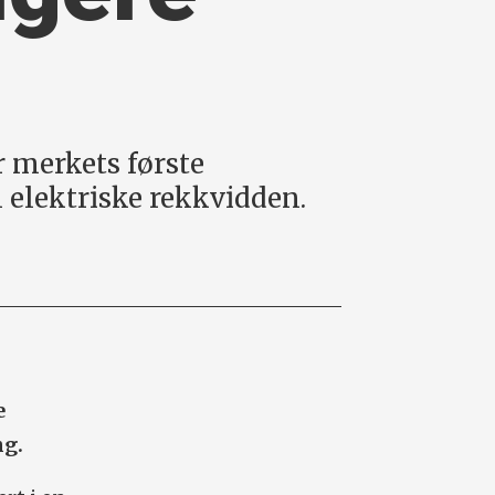
r merkets første
 elektriske rekkvidden.
e
ng.