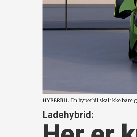
HYPERBIL
: En hyperbil skal ikke bare g
Ladehybrid:
Her er k