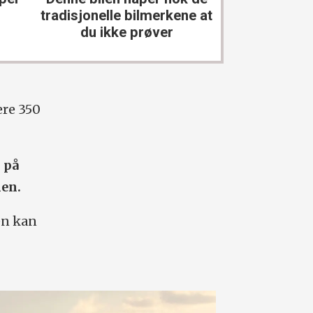
kanskje ikke
tradisjonelle bilmerkene at
du ikke prøver
ære 350
 på
men.
en kan