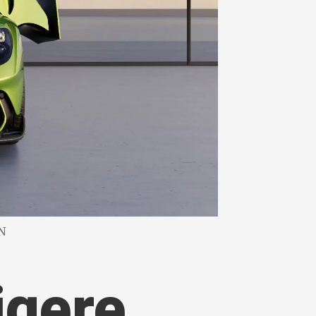
N
igere