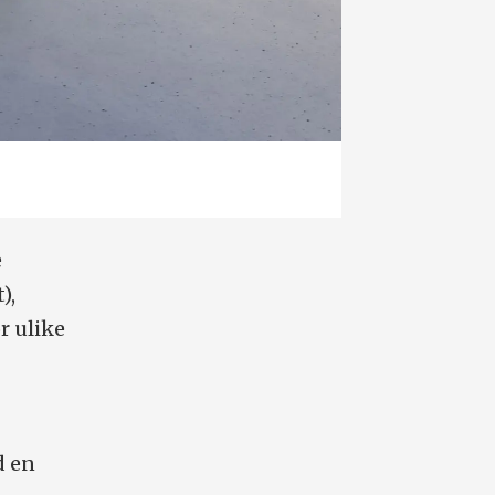
e
),
r ulike
d en