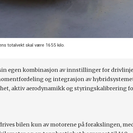
ilens totalvekt skal være 1655 kilo.
in egen kombinasjon av innstillinger for drivlinj
momentfordeling og integrasjon av hybridsystemet
het, aktiv aerodynamikk og styringskalibrering fo
drives bilen kun av motorene på forakslingen, me