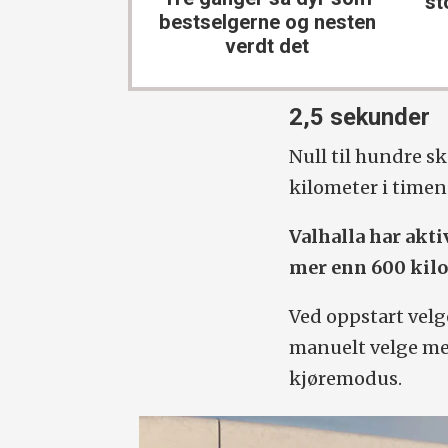
st
bestselgerne og nesten
verdt det
2,5 sekunder
Null til hundre sk
kilometer i timen
Valhalla har akt
mer enn 600 kilo
Ved oppstart vel
manuelt velge mel
kjøremodus.