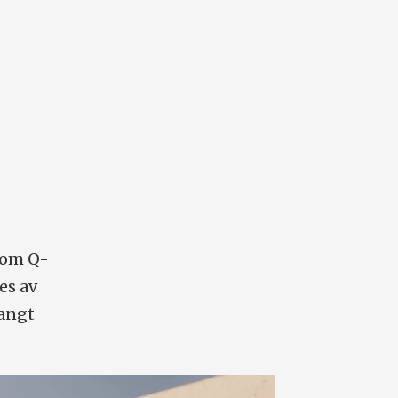
.
nnom Q-
es av
langt