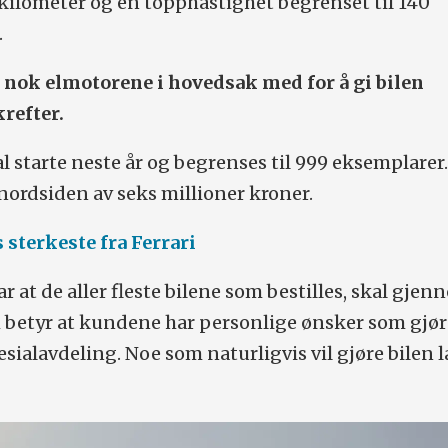
kilometer og en topphastighet begrenset til 140
.
 nok elmotorene i hovedsak med for å gi bilen
refter.
 starte neste år og begrenses til 999 eksemplarer
 nordsiden av seks millioner kroner.
 sterkeste fra Ferrari
r at de aller fleste bilene som bestilles, skal gje
betyr at kundene har personlige ønsker som gjør
sialavdeling. Noe som naturligvis vil gjøre bilen 