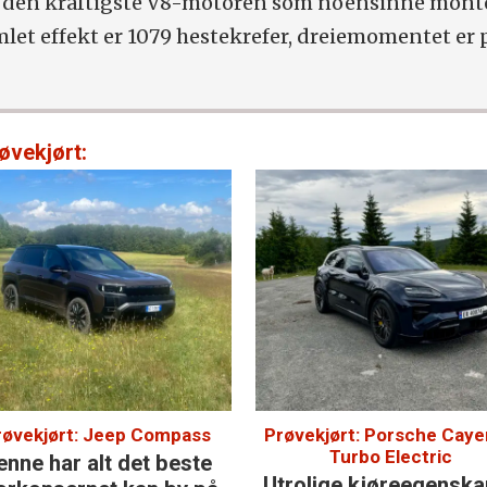
er den kraftigste V8-motoren som noensinne monte
let effekt er 1079 hestekrefer, dreiemomentet er 
øvekjørt:
røvekjørt: Jeep Compass
Prøvekjørt: Porsche Cay
Turbo Electric
enne har alt det beste
Utrolige kjøre­egensk