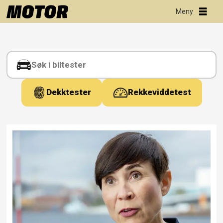
Tag:
frp
Dekktester
Rekkeviddetest