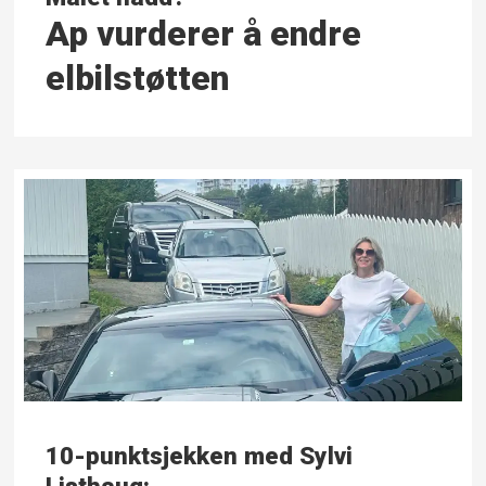
Ap vurderer å endre
elbil­støtten
10-punktsjekken med Sylvi