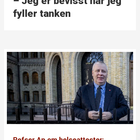
– Jeg er bevisst når jeg
fyller tanken
Refser Ap om helseattester: