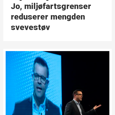
Jo, miljø­farts­grenser
reduserer mengden
svevestøv