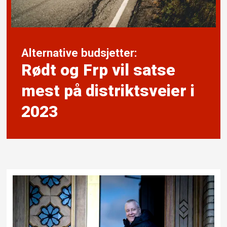
Alternative budsjetter:
Rødt og Frp vil satse
mest på distrikts­veier i
2023