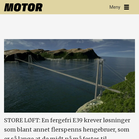
STORE LØFT: En fergefri E39 krever løsninger
som blant annet flerspenns hengebruer, som
er så lange at de midt på må festes til