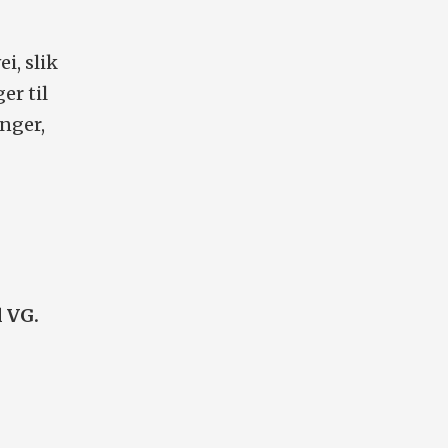
i, slik
er til
nger,
l VG.