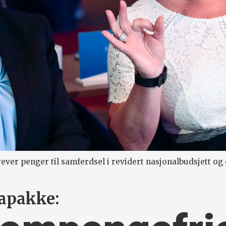
rever penger til samferdsel i revidert nasjonalbudsjett o
napakke: