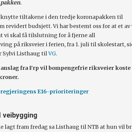
 pakken.
 knytte tiltakene i den tredje koronapakken til
revidert budsjett. Vi har bestemt oss for at et av
t vi skal få tilslutning for å fjerne all
 på riksveier i ferien, fra 1. juli til skolestart, si
 Sylvi Listhaug til
VG
.
 anslag fra Frp vil bompengefrie riksveier koste
kroner.
r regjeringens E16-prioriteringer
il veibygging
e lagt fram fredag sa Listhaug til NTB at hun vil b