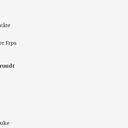
 våre
er Frps
 rundt
ruke