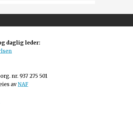
g daglig leder:
rlsen
rg. nr. 937 275 501
eies av
NAF
n