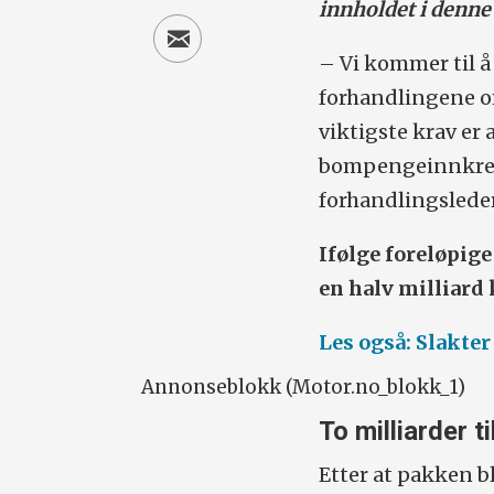
innholdet i denne
– Vi kommer til å
forhandlingene om 
viktigste krav er a
bompengeinnkreving
forhandlingsleder
Ifølge foreløpige
en halv milliard 
Les også: Slakte
Annonseblokk (Motor.no_blokk_1)
To milliarder t
Etter at pakken bl