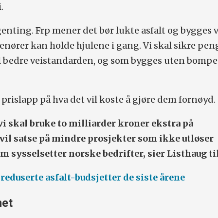
.
genting. Frp mener det bør lukte asfalt og bygges ve
enører kan holde hjulene i gang. Vi skal sikre peng
il bedre veistandarden, og som bygges uten bompe
 prislapp på hva det vil koste å gjøre dem fornøyd.
 vi skal bruke to milliarder kroner ekstra på
 vil satse på mindre prosjekter som ikke utløser
 sysselsetter norske bedrifter, sier Listhaug ti
 reduserte asfalt-budsjetter de siste årene
het