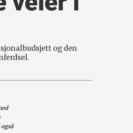
 veier i
asjonalbudsjett og den
mferdsel.
med
n
 også