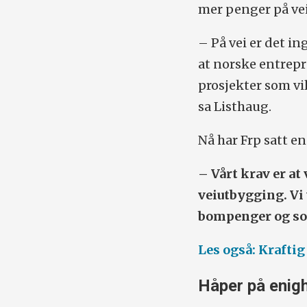
mer penger på vei
– På vei er det in
at norske entrepr
prosjekter som v
sa Listhaug.
Nå har Frp satt en
– Vårt krav er at
veiutbygging. Vi
bompenger og som
Les også: Kraftig
Håper på enig