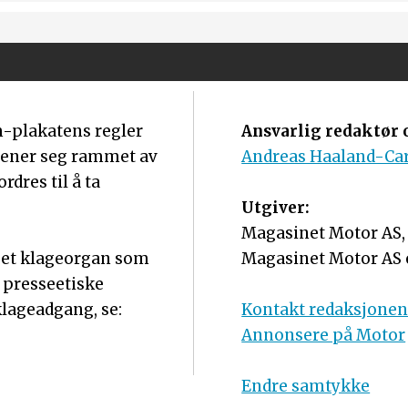
m-plakatens regler
Ansvarlig redaktør o
mener seg rammet av
Andreas Haaland-Ca
dres til å ta
Utgiver:
Magasinet Motor AS, o
r et klageorgan som
Magasinet Motor AS 
 presseetiske
lageadgang, se:
Kontakt redaksjone
Annonsere på Motor
Endre samtykke