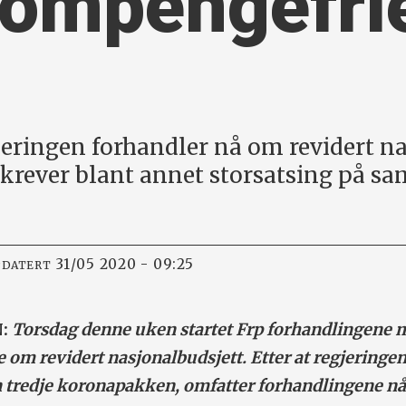
ompengefrie
jeringen forhandler nå om revidert n
krever blant annet storsatsing på sa
31/05 2020 - 09:25
PDATERT
N:
Torsdag denne uken startet Frp forhandlingene 
 om revidert nasjonalbudsjett. Etter at regjeringe
n tredje koronapakken, omfatter forhandlingene nå