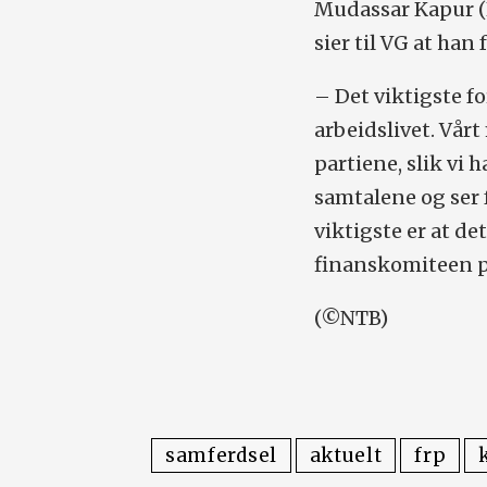
Mudassar Kapur (H
sier til VG at ha
– Det viktigste fo
arbeidslivet. Vårt
partiene, slik vi h
samtalene og ser 
viktigste er at det
finanskomiteen p
(©NTB)
samferdsel
aktuelt
frp