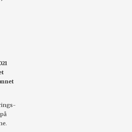
.
021
et
unnet
erings­
 på
ne.