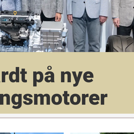
rdt på nye
ings­motorer