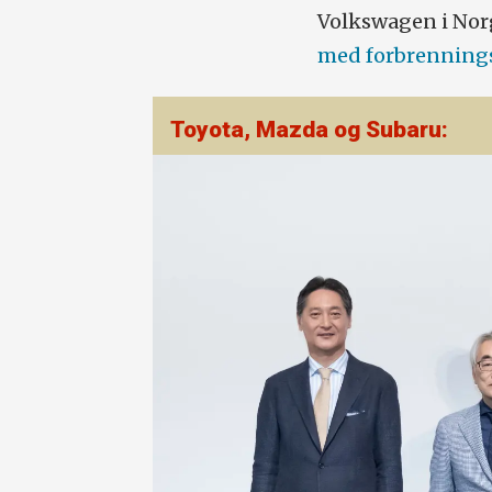
Volkswagen i Norg
med forbrenning
Toyota, Mazda og Subaru: