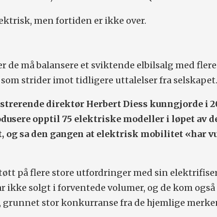
ektrisk, men fortiden er ikke over.
de må balansere et sviktende elbilsalg med flere
som strider imot tidligere uttalelser fra selskapet
strerende direktør Herbert Diess kunngjorde i 2
dusere opptil 75 elektriske modeller i løpet av d
 og sa den gangen at elektrisk mobilitet «har v
øtt på flere store utfordringer med sin elektrifis
har ikke solgt i forventede volumer, og de kom også
, grunnet stor konkurranse fra de hjemlige merke