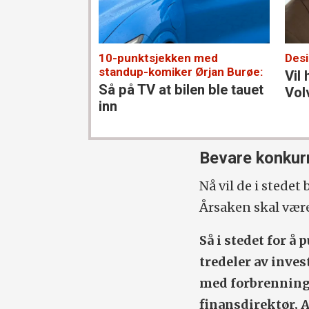
10-punktsjekken med
Desi
standup-komiker Ørjan Burøe:
Vil
Så på TV at bilen ble tauet
Vol
inn
Bevare konkur
Nå vil de i stedet
Årsaken skal være
Så i stedet for å 
tredeler av inves
med forbrenning
finansdirektør, A