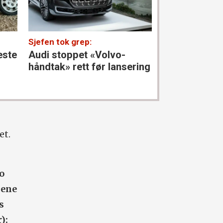
Sjefen tok grep:
10-punktsjekk
Christian Paas
este
Audi stoppet «Volvo-
– Barndoms­
håndtak» rett før lansering
BMW
et.
to
lene
ns
):