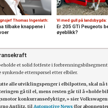
gnsjef Thomas Ingenlath:
Vi med gull på landsbygda:
 ha tilbake knappene i
Er 205 GTi Peugeots b
voer
øyeblikk?
ransekraft
 beholde et solid fotfeste i forbrenningsbilsegment
 synkende etterspørsel etter elbiler.
putte alle utviklingspenger i elbilpotten, skal nå 
teringen gå til el, mens resten går til å «holde bi
smotor konkurransedyktige,» sier Volkswage
rno Antlitz, til
Automotive News
(for abonnenter