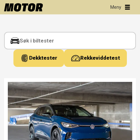
Tag:
id4
Dekktester
Rekkeviddetest