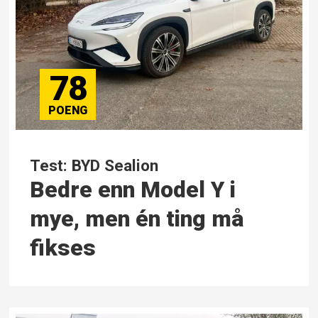
78
Test: BYD Sealion
Bedre enn Model Y i
mye, men én ting må
fikses