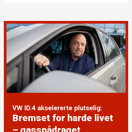
VW ID.4 akselererte plutselig:
Bremset for harde livet
– gasspådraget