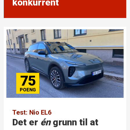
konkurrent
75
Test: Nio EL6
Det er
é
n
grunn til at