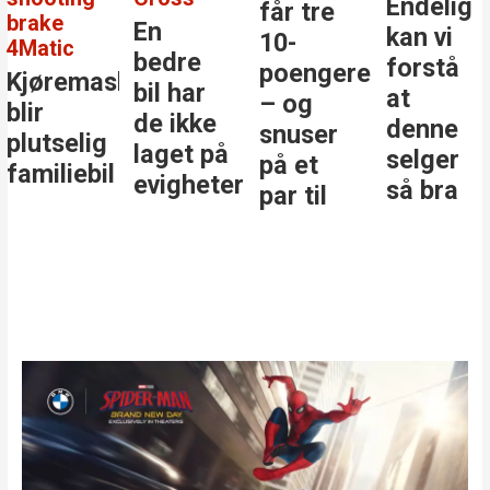
Endelig
får tre
brake
En
kan vi
10-
4Matic
bedre
forstå
poengere
Kjøremaskinen
bil har
at
– og
blir
de ikke
denne
snuser
plutselig
laget på
selger
på et
familiebil
evigheter
så bra
par til