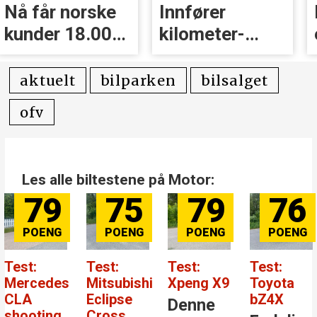
Nå får norske
Innfører
kunder 18.000
kilometer­
kr i erstatning
avgift for
elbiler
aktuelt
bilparken
bilsalget
ofv
Les alle biltestene på Motor:
79
75
79
76
Test:
Test:
Test:
Test:
Mercedes
Mitsubishi
Xpeng X9
Toyota
CLA
Eclipse
bZ4X
Denne
shooting
Cross