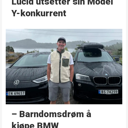
Lucid utsetter sin Model
Y-konkurrent
– Barndoms­drøm å
kjøpe BMW