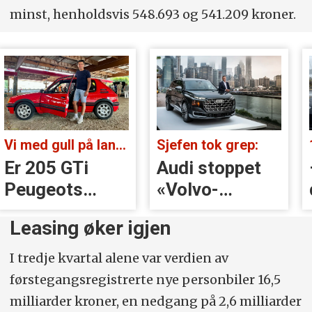
minst, henholdsvis 548.693 og 541.209 kroner.
Vi med gull på landsbygda:
Sjefen tok grep:
Er 205 GTi
Audi stoppet
Peugeots
«Volvo-
beste
håndtak» rett
Leasing øker igjen
øyeblikk?
før lansering
I tredje kvartal alene var verdien av
førstegangsregistrerte nye personbiler 16,5
milliarder kroner, en nedgang på 2,6 milliarder