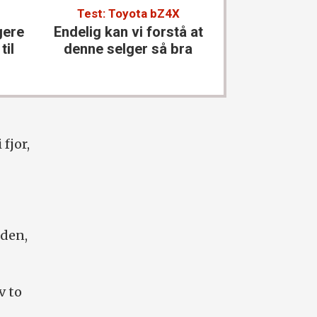
Test: Toyota bZ4X
Test: Merce
gere
Endelig kan vi forstå at
Den størst
til
denne selger så bra
kla
fjor,
iden,
v to