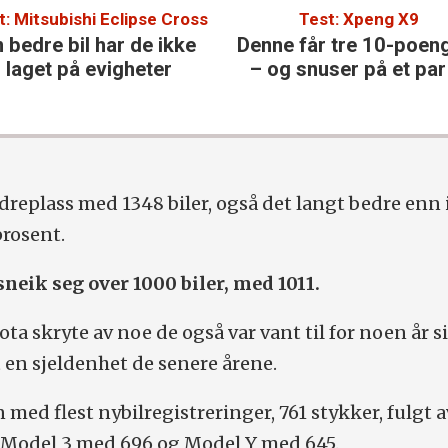
t: Mitsubishi Eclipse Cross
Test: Xpeng X9
 bedre bil har de ikke
Denne får tre 10-poen
laget på evigheter
– og snuser på et par 
dreplass med 1348 biler, også det langt bedre enn i 
rosent.
sneik seg over 1000 biler, med 1011.
ta skryte av noe de også var vant til for noen år s
 en sjeldenhet de senere årene.
med flest nybilregistreringer, 761 stykker, fulgt a
 Model 3 med 696 og Model Y med 645.