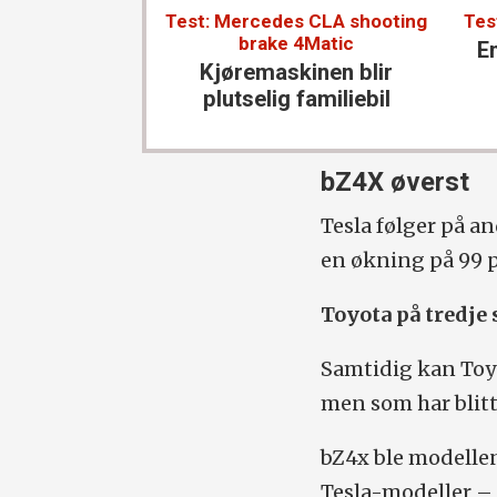
Test: Mercedes CLA shooting
Tes
brake 4Matic
En
Kjøremaskinen blir
plutselig familiebil
bZ4X øverst
Tesla følger på an
en økning på 99 p
Toyota på tredje 
Samtidig kan Toyo
men som har blitt
bZ4x ble modellen 
Tesla-modeller –