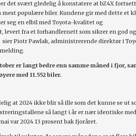
 er det svært gledelig å konstatere at bZ4X fortsett
 mest populære biler. Kundene gir med dette et kl
ker seg en elbil med Toyota-kvalitet og
levert fra et forhandlernett som sikrer en god o
sier Piotr Pawlak, administrerende direktør i Toy
emelding.
ktober er langt bedre enn samme måned i fjor, sa
øyere med 11.552 biler.
elig at 2024 ikke blir så ille som det kunne se ut 
gistreringstallene så langt i år er nær identiske me
ai var 2024 13 prosent bak fjoråret.