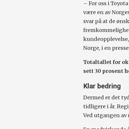
– For oss i Toyota
være en av Norges
svar på at de øns
fremkommelighet, 
kundeopplevelse, 
Norge, i en press
Totaltallet for o
sett 30 prosent h
Klar bedring
Dermed er det tyd
tidligere i år. Re
Ved utgangen av m