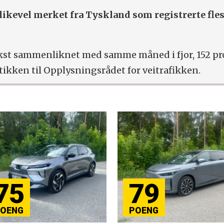
 likevel merket fra Tyskland som registrerte fle
vekst sammenliknet med samme måned i fjor, 152 p
stikken til Opplysningsrådet for veitrafikken.
75
79