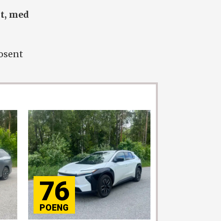
st, med
rosent
76
84