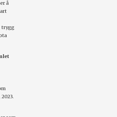
er å
art
g trygg
ota
mlet
som
d 2023.