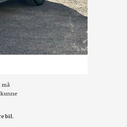
t må
a kunne
e bil.