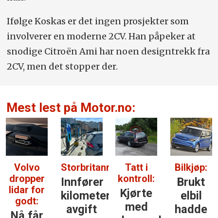
Ifølge Koskas er det ingen prosjekter som
involverer en moderne 2CV. Han påpeker at
snodige Citroën Ami har noen designtrekk fra
2CV, men det stopper der.
Mest lest på Motor.no:
Volvo
Storbritannia:
Tatt i
Bilkjøp:
dropper
kontroll:
Innfører
Brukt
lidar for
Kjørte
kilometer­
elbil
godt:
med
avgift
hadde
Nå får