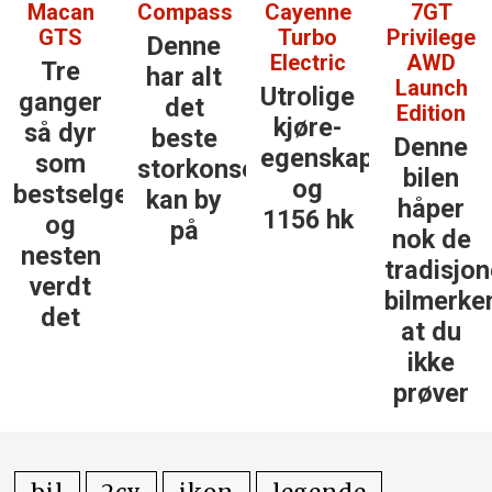
Macan
Compass
Cayenne
7GT
GTS
Turbo
Privilege
Denne
Electric
AWD
Tre
har alt
Launch
Utrolige
ganger
det
Edition
kjøre­
så dyr
beste
Denne
egenskaper
som
storkonsernet
bilen
og
bestselgerne
kan by
håper
1156 hk
og
på
nok de
nesten
tradisjon
verdt
bilmerke
det
at du
ikke
prøver
bil
2cv
ikon
legende