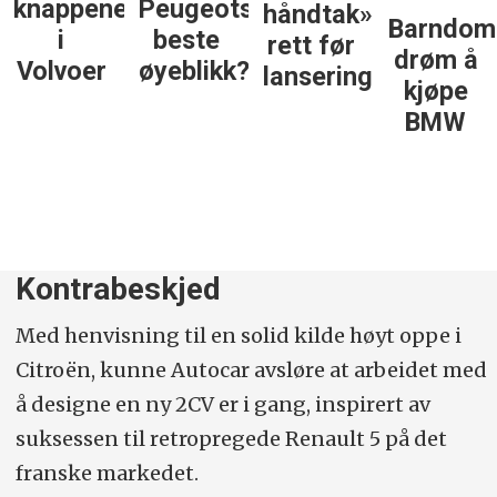
knappene
Peugeots
håndtak»
Barndom
i
beste
rett før
drøm å
Volvoer
øyeblikk?
lansering
kjøpe
BMW
Kontrabeskjed
Med henvisning til en solid kilde høyt oppe i
Citroën, kunne Autocar avsløre at arbeidet med
å designe en ny 2CV er i gang, inspirert av
suksessen til retropregede Renault 5 på det
franske markedet.