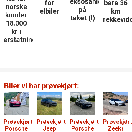
eksosanlegget
for
bare 36
norske
på
elbiler
km
kunder
taket (!)
rekkevid
18.000
kr i
erstatning
Biler vi har prøvekjørt:
Prøvekjørt:
Prøvekjørt:
Prøvekjørt:
Prøvekjørt
Porsche
Jeep
Porsche
Zeekr