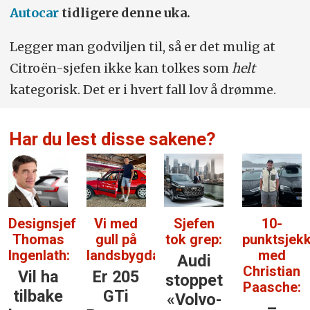
Autocar
tidligere denne uka.
Legger man godviljen til, så er det mulig at
Citroën-sjefen ikke kan tolkes som
helt
kategorisk. Det er i hvert fall lov å drømme.
Har du lest disse sakene?
Designsjef
Vi med
Sjefen
10-
Thomas
gull på
tok grep:
punktsjek
Ingenlath:
landsbygda:
med
Audi
Christian
Vil ha
Er 205
stoppet
Paasche:
tilbake
GTi
«Volvo-
–