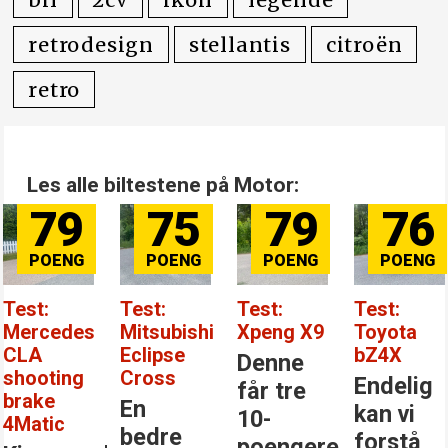
retrodesign
stellantis
citroën
retro
Les alle biltestene på Motor:
79
75
79
76
Test:
Test:
Test:
Test:
Mercedes
Mitsubishi
Xpeng X9
Toyota
CLA
Eclipse
bZ4X
Denne
shooting
Cross
Endelig
får tre
brake
En
kan vi
10-
4Matic
bedre
forstå
poengere