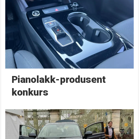
Pianolakk-produsent
konkurs