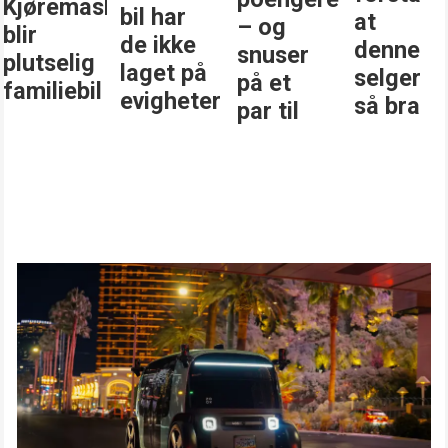
Kjøremaskinen
bil har
at
– og
blir
de ikke
denne
snuser
plutselig
laget på
selger
på et
familiebil
evigheter
så bra
par til