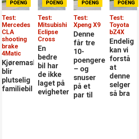
Test:
Test:
Test:
Test:
Mercedes
Mitsubishi
Xpeng X9
Toyota
CLA
Eclipse
bZ4X
Denne
shooting
Cross
Endelig
får tre
brake
En
kan vi
10-
4Matic
bedre
forstå
poengere
Kjøremaskinen
bil har
at
– og
blir
de ikke
denne
snuser
plutselig
laget på
selger
på et
familiebil
evigheter
så bra
par til