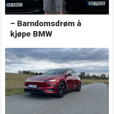
– Barndoms­drøm å
kjøpe BMW