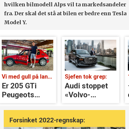
hvilken bilmodell Alps vil ta markedsandeler
fra. Der skal det stå at bilen er bedre enn Tesla
Model Y.
Vi med gull på landsbygda:
Sjefen tok grep:
Er 205 GTi
Audi stoppet
Peugeots
«Volvo-
beste
håndtak» rett
øyeblikk?
før lansering
Forsinket 2022-regnskap: