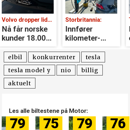
Volvo dropper lidar for godt:
Storbritannia:
Nå får norske
Innfører
kunder 18.000
kilometer­
kr i erstatning
avgift for
elbiler
elbil
konkurrenter
tesla
tesla model y
nio
billig
aktuelt
Les alle biltestene på Motor:
79
75
79
76