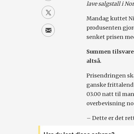
lave salgstall i Nor
Mandag kuttet Ni
produsenten gjor
senket prisen med
Summen tilsvarer
altså.
Prisendringen ska
ganske frittalende
03.00 natt til m
overbevisning noe
– Dette er det ret