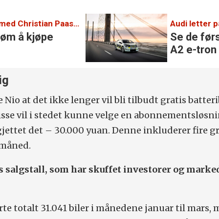
10-punktsjekken med Christian Paasche:
Audi letter p
røm å kjøpe
Se de førs
A2 e-tron
ig
Nio at det ikke lenger vil bli tilbudt gratis batter
isse vil i stedet kunne velge en abonnementsløsn
jettet det – 30.000 yuan. Denne inkluderer fire gr
 måned.
s salgstall, som har skuffet investorer og marke
te totalt 31.041 biler i månedene januar til mars,