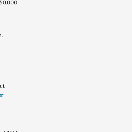
250.000
n.
n
et
er