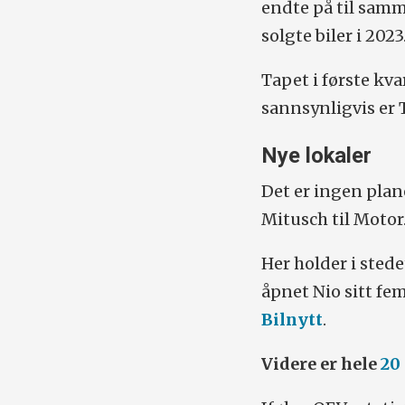
endte på til samme
solgte biler i 2023
Tapet i første kva
sannsynligvis er T
Nye lokaler
Det er ingen plan
Mitusch til Motor
Her holder i sted
åpnet Nio sitt fe
Bilnytt
.
Videre er hele
20 