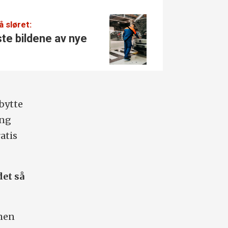
å sløret:
Kan bli 
te bildene av nye
Blir 
stors
ibytte
ing
atis
det så
 men