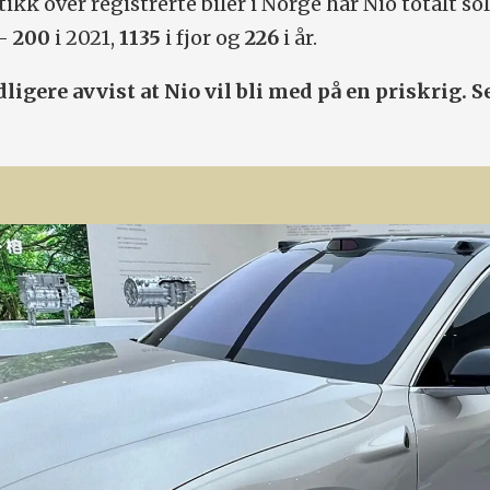
tikk over registrerte biler i Norge har Nio totalt so
 –
200
i 2021,
1135
i fjor og
226
i år.
dligere avvist at Nio vil bli med på en priskrig. S