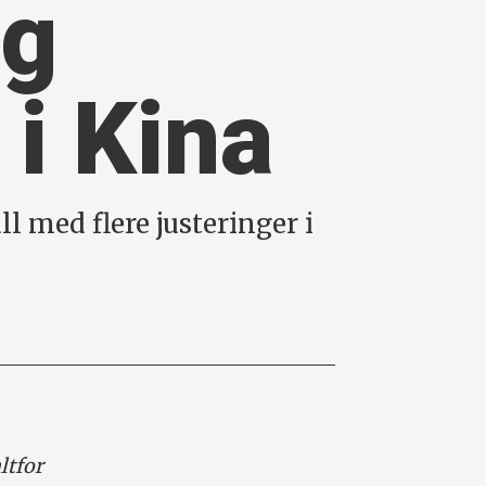
og
 i Kina
l med flere justeringer i
ltfor