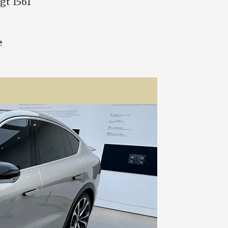
lgt 1561
e