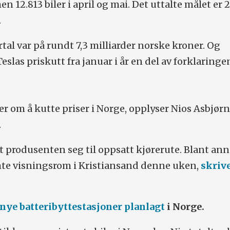
n 12.813 biler i april og mai. Det uttalte målet er 
.
rtal var på rundt 7,3 milliarder norske kroner. Og
eslas priskutt fra januar i år en del av forklaringe
er om å kutte priser i Norge, opplyser Nios Asbjør
.
et produsenten seg til oppsatt kjørerute. Blant ann
mte visningsrom i Kristiansand denne uken,
skriv
nye batteribyttestasjoner planlagt
i Norge.