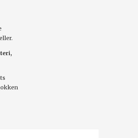
e
ller.
teri,
ts
klokken