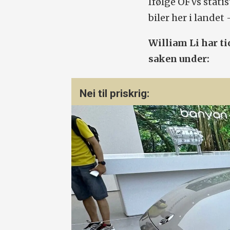
Ifølge OFVs statis
biler her i landet
William Li har ti
saken under:
Nei til priskrig: