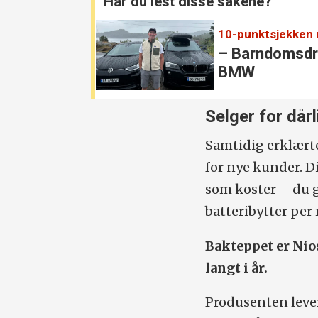
Har du lest disse sakene?
– Barndoms­d
BMW
Selger for dårl
Samtidig erklærte 
for nye kunder. D
som koster – du g
batteribytter per
Bakteppet er Nio
langt i år.
Produsenten lever