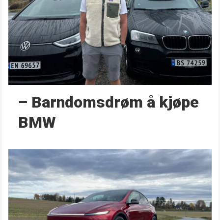
– Barndoms­drøm å kjøpe
BMW