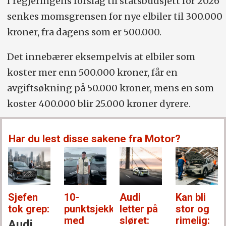
I regjeringens forslag til statsbudsjett for 2026
senkes momsgrensen for nye elbiler til 300.000
kroner, fra dagens som er 500.000.
Det innebærer eksempelvis at elbiler som
koster mer enn 500.000 kroner, får en
avgiftsøkning på 50.000 kroner, mens en som
koster 400.000 blir 25.000 kroner dyrere.
Har du lest disse sakene fra Motor?
Sjefen
10-
Audi
Kan bli
tok grep:
punktsjekken
letter på
stor og
med
sløret:
rimelig:
Audi