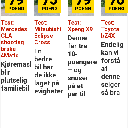
79
75
79
76
Test:
Test:
Test:
Test:
Mercedes
Mitsubishi
Xpeng X9
Toyota
CLA
Eclipse
bZ4X
Denne
shooting
Cross
Endelig
får tre
brake
En
kan vi
10-
4Matic
bedre
forstå
poengere
Kjøremaskinen
bil har
at
– og
blir
de ikke
denne
snuser
plutselig
laget på
selger
på et
familiebil
evigheter
så bra
par til