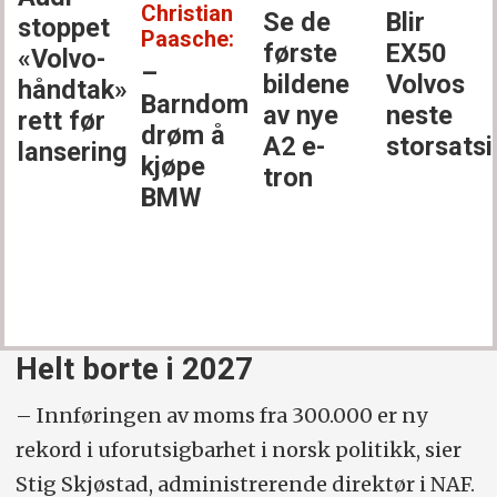
Christian
Se de
Blir
stoppet
Paasche:
første
EX50
«Volvo-
–
bildene
Volvos
håndtak»
Barndoms­
av nye
neste
rett før
drøm å
A2 e-
storsats
lansering
kjøpe
tron
BMW
Helt borte i 2027
– Innføringen av moms fra 300.000 er ny
rekord i uforutsigbarhet i norsk politikk, sier
Stig Skjøstad, administrerende direktør i NAF.