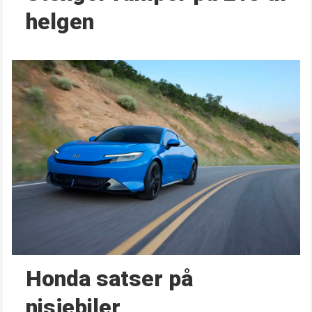
helgen
Honda satser på
nisjebiler