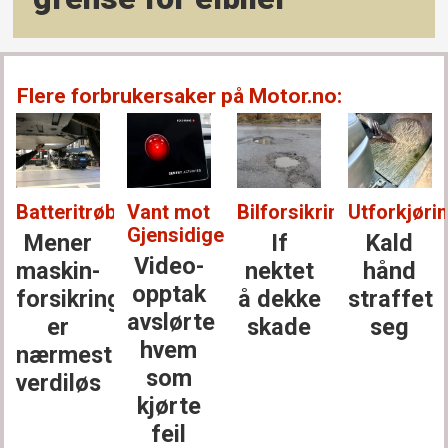
Flere forbrukersaker på Motor.no:
Batteritrøbbel:
Vant mot
Bilforsikring:
Utforkjørin
Gjensidige:
Mener
If
Kald
Video-
maskin­
nektet
hånd
opptak
forsikringen
å dekke
straffet
avslørte
er
skade
seg
hvem
nærmest
som
verdiløs
kjørte
feil