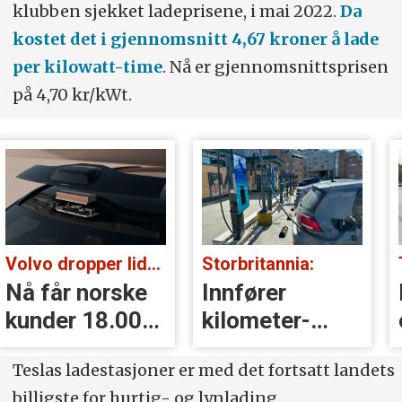
klubben sjekket ladeprisene, i mai 2022.
Da
kostet det i gjennomsnitt 4,67 kroner å lade
per kilowatt-time
. Nå er gjennomsnittsprisen
på 4,70 kr/kWt.
Volvo dropper lidar for godt:
Storbritannia:
Nå får norske
Innfører
kunder 18.000
kilometer­
kr i erstatning
avgift for
Teslas ladestasjoner er med det fortsatt landets
elbiler
billigste for hurtig- og lynlading.