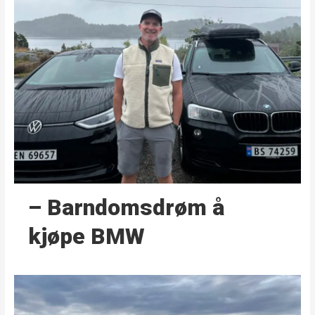
– Barndoms­drøm å
kjøpe BMW