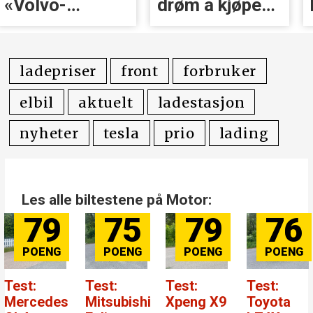
«Volvo-
drøm å kjøpe
håndtak» rett
BMW
før lansering
ladepriser
front
forbruker
elbil
aktuelt
ladestasjon
nyheter
tesla
prio
lading
Les alle biltestene på Motor:
79
75
79
76
Test:
Test:
Test:
Test:
Mercedes
Mitsubishi
Xpeng X9
Toyota