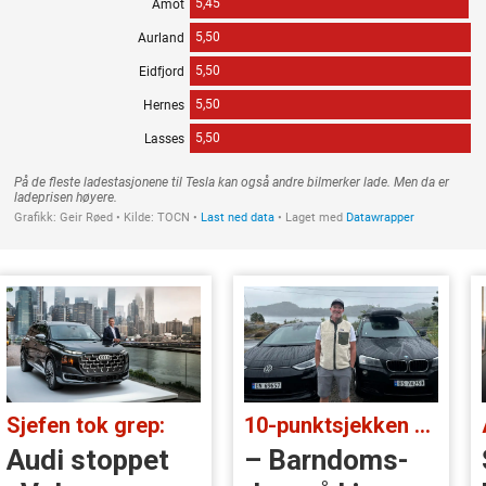
Sjefen tok grep:
10-punktsjekken med Christian Paasche:
Audi stoppet
– Barndoms­