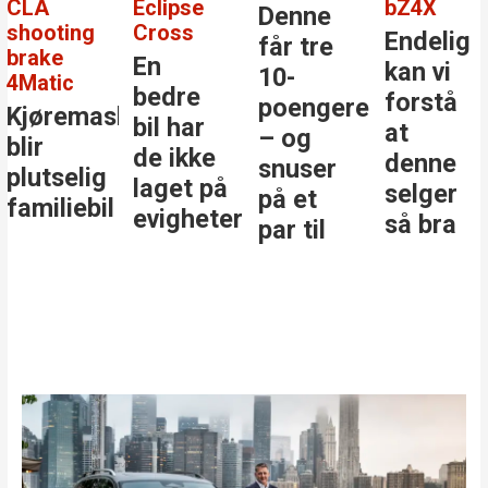
CLA
Eclipse
bZ4X
Denne
shooting
Cross
Endelig
får tre
brake
En
kan vi
10-
4Matic
bedre
forstå
poengere
Kjøremaskinen
bil har
at
– og
blir
de ikke
denne
snuser
plutselig
laget på
selger
på et
familiebil
evigheter
så bra
par til