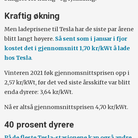
Kraftig økning
Men ladeprisene til Tesla har de siste par årene
blitt langt høyere.
Så sent som i januar i fjor
kostet det i gjennomsnitt 1,70 kr/kWt å lade
hos Tesla
.
Vinteren 2021 føk gjennomsnittsprisen opp i
2,57 kr/kWt, før det ved siste årsskifte var blitt
enda dyrere: 3,64 kr/kWt.
Nå er altså gjennomsnittsprisen 4,70 kr/kWt.
40 prosent dyrere
På de fleste Tesla-stasjonene kan også andre