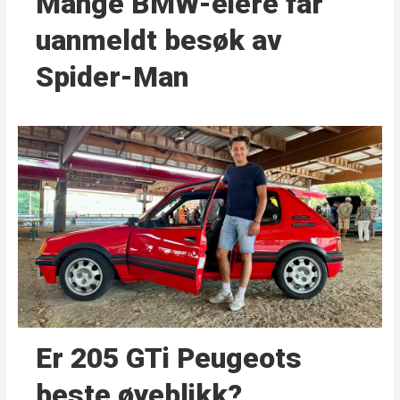
Mange BMW-eiere får
uanmeldt besøk av
Spider-Man
Er 205 GTi Peugeots
beste øyeblikk?