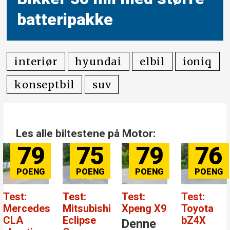
batteripakke
interiør
hyundai
elbil
ioniq
konseptbil
suv
Les alle biltestene på Motor:
79
75
79
76
Test:
Test:
Test:
Test:
Mercedes
Mitsubishi
Xpeng X9
Toyota
CLA
Eclipse
bZ4X
Denne