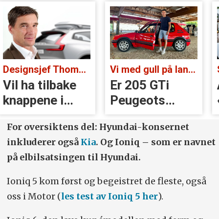
Designsjef Thomas Ingenlath:
Vi med gull på landsbygda:
Vil ha tilbake
Er 205 GTi
knappene i
Peugeots
Volvoer
beste
For oversiktens del: Hyundai-konsernet
øyeblikk?
inkluderer også
Kia
. Og Ioniq – som er navnet
på elbilsatsingen til Hyundai.
Ioniq 5 kom først og begeistret de fleste, også
oss i Motor (
les test av Ioniq 5 her
).