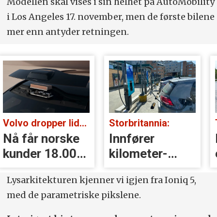
Modellen skal vises i sin helhet på AutoMobility
i Los Angeles 17. november, men de første bilene
mer enn antyder retningen.
Volvo dropper lidar for godt:
Storbritannia:
Nå får norske
Innfører
kunder 18.000
kilometer­
kr i erstatning
avgift for
Lysarkitekturen kjenner vi igjen fra Ioniq 5,
elbiler
med de parametriske pikslene.