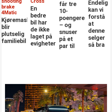
shooting
Cross
Endelig
får tre
brake
En
kan vi
10-
4Matic
bedre
forstå
poengere
Kjøremaskinen
bil har
at
– og
blir
de ikke
denne
snuser
plutselig
laget på
selger
på et
familiebil
evigheter
så bra
par til