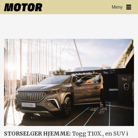
STORSELGER HJEMME:
Togg T10X., en SUV i