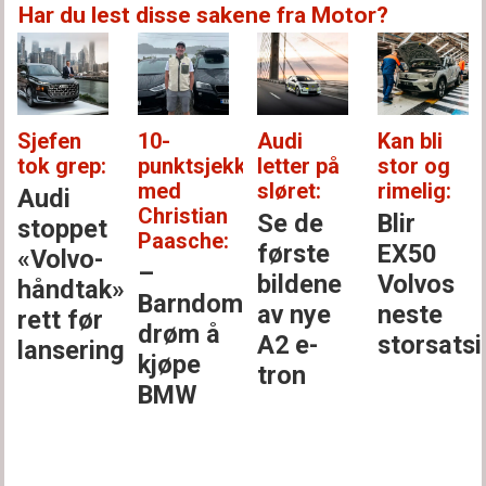
Har du lest disse sakene fra Motor?
Sjefen
10-
Audi
Kan bli
tok grep:
punktsjekken
letter på
stor og
med
sløret:
rimelig:
Audi
Christian
Se de
Blir
stoppet
Paasche:
første
EX50
«Volvo-
–
bildene
Volvos
håndtak»
Barndoms­
av nye
neste
rett før
drøm å
A2 e-
storsats
lansering
kjøpe
tron
BMW