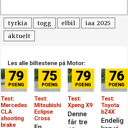
tyrkia
togg
elbil
iaa 2025
aktuelt
Les alle biltestene på Motor:
79
75
79
76
Test:
Test:
Test:
Test:
Mercedes
Mitsubishi
Xpeng X9
Toyota
CLA
Eclipse
bZ4X
Denne
shooting
Cross
Endelig
får tre
brake
En