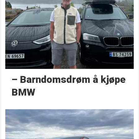
– Barndoms­drøm å kjøpe
BMW