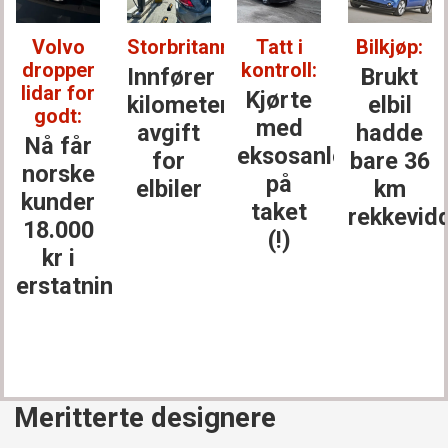
Volvo
Storbritannia:
Tatt i
Bilkjøp:
dropper
kontroll:
Innfører
Brukt
lidar for
Kjørte
kilometer­
elbil
godt:
med
avgift
hadde
Nå får
eksosanlegget
for
bare 36
norske
på
elbiler
km
kunder
taket
rekkevid
18.000
(!)
kr i
erstatning
Meritterte designere