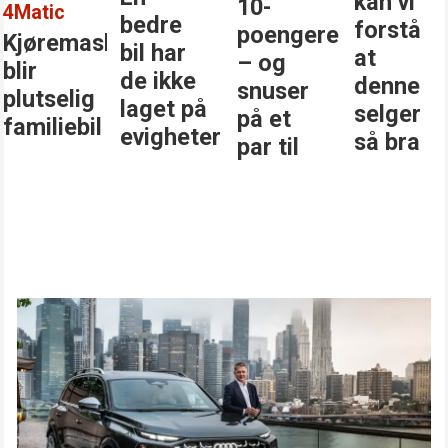
kan vi
10-
4Matic
bedre
forstå
poengere
Kjøremaskinen
bil har
at
– og
blir
de ikke
denne
snuser
plutselig
laget på
selger
på et
familiebil
evigheter
så bra
par til