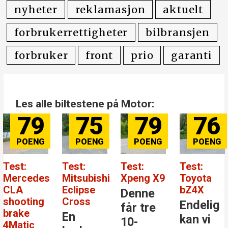
nyheter
reklamasjon
aktuelt
forbrukerrettigheter
bilbransjen
forbruker
front
prio
garanti
Les alle biltestene på Motor:
79
75
79
76
Test:
Test:
Test:
Test:
Mercedes
Mitsubishi
Xpeng X9
Toyota
CLA
Eclipse
bZ4X
Denne
shooting
Cross
Endelig
får tre
brake
En
kan vi
10-
4Matic