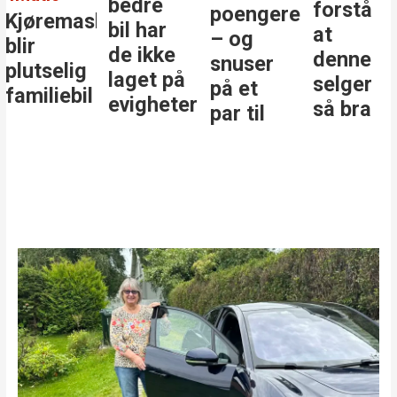
bedre
forstå
poengere
Kjøremaskinen
bil har
at
– og
blir
de ikke
denne
snuser
plutselig
laget på
selger
på et
familiebil
evigheter
så bra
par til