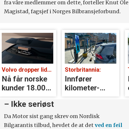
fra våre medlemmer om dette, forteller Knut Ole
Magistad, fagsjef i Norges Bilbransjeforbund.
Volvo dropper lidar for godt:
Storbritannia:
Nå får norske
Innfører
kunder 18.000
kilometer­
kr i erstatning
avgift for
– Ikke seriøst
elbiler
Da Motor sist gang skrev om Nordisk
Bilgarantis tilbud, hevdet de at det
ved en feil