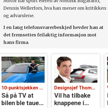
Motor har spurt eieren av Nordisk Bilgaranti,
Dennis Wellerfors, hva han mener om kritikken
og advarslene.
I en lang telefonsvarerbeskjed hevder han at
det fremsettes feilaktig informasjon mot
hans firma.
10-punktsjekken med standup-komiker Ørjan Burøe:
Designsjef Thomas Ingenlath:
Så på TV at
Vil ha tilbake
bilen ble tauet
knappene i