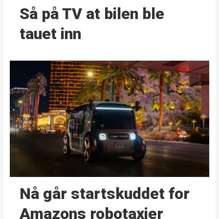
Så på TV at bilen ble
tauet inn
Nå går start­skuddet for
Amazons robotaxier