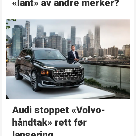
«lånt» av andre merker?
Audi stoppet «Volvo-
håndtak» rett før
lansering