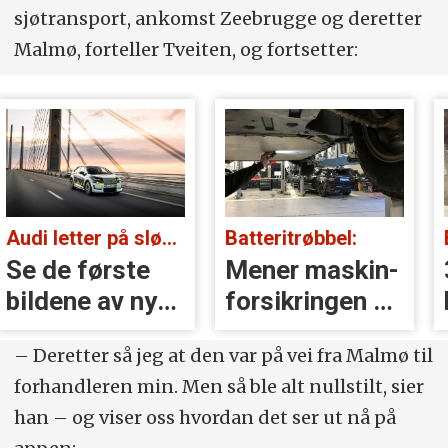
sjøtransport, ankomst Zeebrugge og deretter
Malmø, forteller Tveiten, og fortsetter:
Audi letter på sløret:
Batteritrøbbel:
Se de første
Mener maskin­
bildene av nye
forsikringen er
A2 e-tron
nærmest
– Deretter så jeg at den var på vei fra Malmø til
verdiløs
forhandleren min. Men så ble alt nullstilt, sier
han – og viser oss hvordan det ser ut nå på