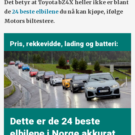
Det betyr at Toyota bZ4X heller ikke er blant
de
24 beste elbilene
du nå kan kjøpe, ifølge
Motors biltestere.
Pris, rekkevidde, lading og batteri:
Dette er de 24 beste
elbilene i Norge akkurat