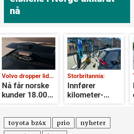
nå
Volvo dropper lidar for godt:
Storbritannia:
Nå får norske
Innfører
kunder 18.000
kilometer­
kr i erstatning
avgift for
elbiler
toyota bz4x
prio
nyheter