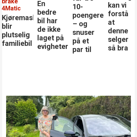
brake
En
kan vi
10-
4Matic
bedre
forstå
poengere
Kjøremaskinen
bil har
at
– og
blir
de ikke
denne
snuser
plutselig
laget på
selger
på et
familiebil
evigheter
så bra
par til