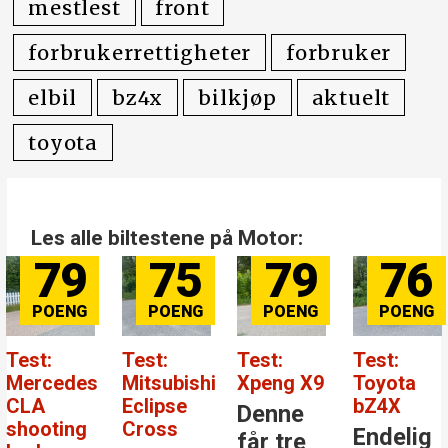
mestlest
front
forbrukerrettigheter
forbruker
elbil
bz4x
bilkjøp
aktuelt
toyota
Les alle biltestene på Motor:
79
75
79
76
Test:
Test:
Test:
Test:
Mercedes
Mitsubishi
Xpeng X9
Toyota
CLA
Eclipse
bZ4X
Denne
shooting
Cross
Endelig
får tre