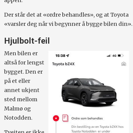
appen:
Der står det at «ordre behandles», og at Toyota
«varsler deg når vi begynner å bygge bilen din».
Hjulbolt-feil
Men bilen er
altså for lengst
bygget. Den er
på et eller
annet ukjent
sted mellom
Malmø og
Notodden.
Tveiten er ikke