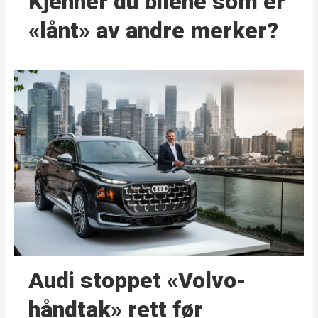
Kjenner du bilene som er
«lånt» av andre merker?
Audi stoppet «Volvo-
håndtak» rett før