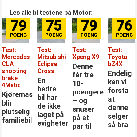
Les alle biltestene på Motor:
79
75
79
76
Test:
Test:
Test:
Test:
Mercedes
Mitsubishi
Xpeng X9
Toyota
CLA
Eclipse
bZ4X
Denne
shooting
Cross
Endelig
får tre
brake
En
kan vi
10-
4Matic
bedre
forstå
poengere
Kjøremaskinen
bil har
at
– og
blir
de ikke
denne
snuser
plutselig
laget på
selger
på et
familiebil
evigheter
så bra
par til