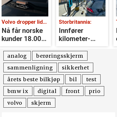
Volvo dropper lidar for godt:
Storbritannia:
Nå får norske
Innfører
kunder 18.000
kilometer­
kr i erstatning
avgift for
elbiler
analog
berøringsskjerm
sammenligning
sikkerhet
årets beste bilkjøp
bil
test
bmw ix
digital
front
prio
volvo
skjerm