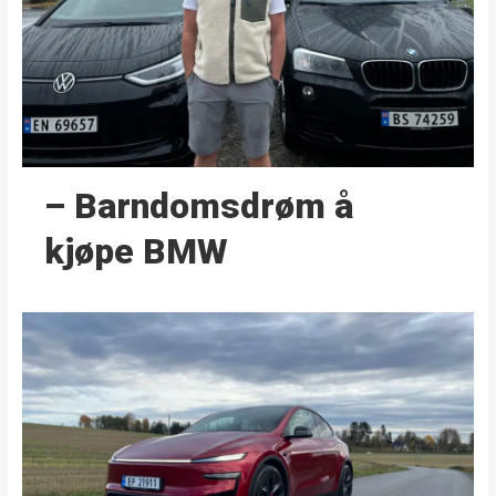
– Barndoms­drøm å
kjøpe BMW