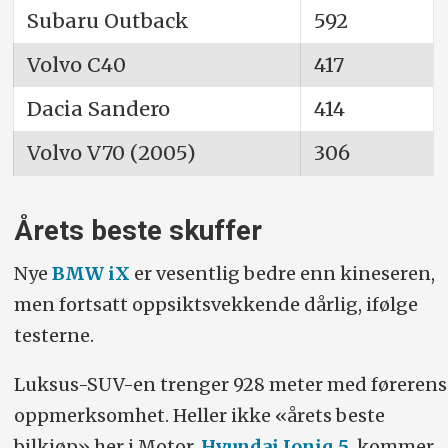
Subaru Outback
592
Volvo C40
417
Dacia Sandero
414
Volvo V70 (2005)
306
Årets beste skuffer
Nye
BMW iX
er vesentlig bedre enn kineseren,
men fortsatt oppsiktsvekkende dårlig, ifølge
testerne.
Luksus-SUV-en trenger 928 meter med førerens
oppmerksomhet. Heller ikke «årets beste
bilkjøp» her i Motor,
Hyundai Ioniq 5
, kommer