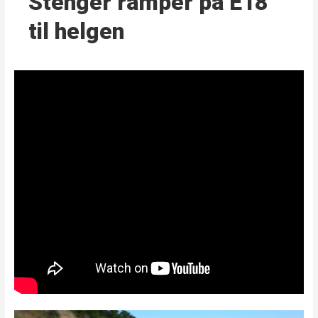
Stenger ramper på E18
til helgen