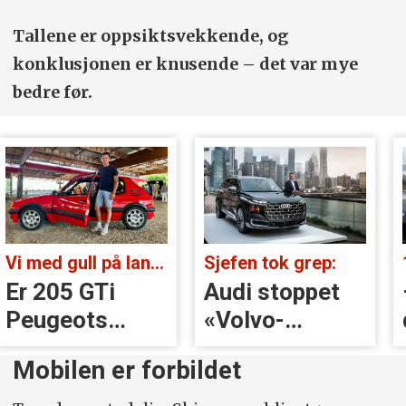
Tallene er oppsiktsvekkende, og
konklusjonen er knusende – det var mye
bedre før.
Vi med gull på landsbygda:
Sjefen tok grep:
Er 205 GTi
Audi stoppet
Peugeots
«Volvo-
beste
håndtak» rett
Mobilen er forbildet
øyeblikk?
før lansering