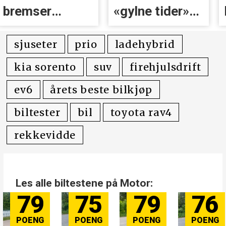
bremser
«gylne tider»
nedgangen for
er forbi
Volvo
sjuseter
prio
ladehybrid
kia sorento
suv
firehjulsdrift
ev6
årets beste bilkjøp
biltester
bil
toyota rav4
rekkevidde
Les alle biltestene på Motor:
79
75
79
76