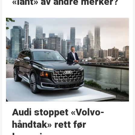
«lånt» av andre merker?
Audi stoppet «Volvo-
håndtak» rett før