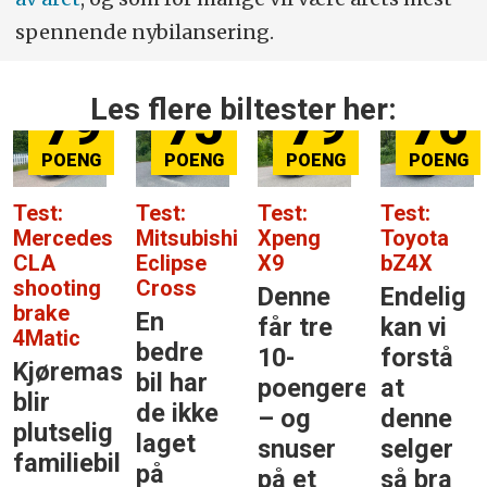
spennende nybilansering.
Les flere biltester her:
79
75
79
76
Test:
Test:
Test:
Test:
Mercedes
Mitsubishi
Xpeng
Toyota
CLA
Eclipse
X9
bZ4X
shooting
Cross
Denne
Endelig
brake
En
får tre
kan vi
4Matic
bedre
10-
forstå
Kjøremaskinen
bil har
poengere
at
blir
de ikke
– og
denne
plutselig
laget
snuser
selger
familiebil
på
på et
så bra