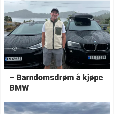
– Barndoms­drøm å kjøpe
BMW