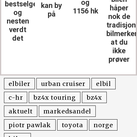
og
bestselgerne
kan by
håper
1156 hk
og
på
nok de
nesten
tradisjon
verdt
bilmerke
det
at du
ikke
prøver
elbiler
urban cruiser
elbil
c-hr
bz4x touring
bz4x
aktuelt
markedsandel
piotr pawlak
toyota
norge