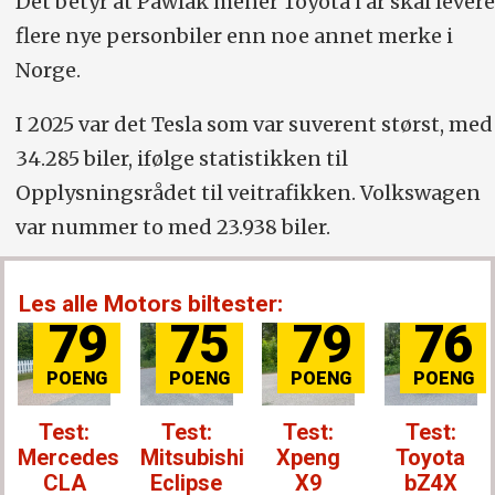
Det betyr at Pawlak mener Toyota i år skal levere
flere nye personbiler enn noe annet merke i
Norge.
I 2025 var det Tesla som var suverent størst, med
34.285 biler, ifølge statistikken til
Opplysningsrådet til veitrafikken. Volkswagen
var nummer to med 23.938 biler.
Les alle Motors biltester:
79
75
79
76
Test:
Test:
Test:
Test:
Mercedes
Mitsubishi
Xpeng
Toyota
CLA
Eclipse
X9
bZ4X