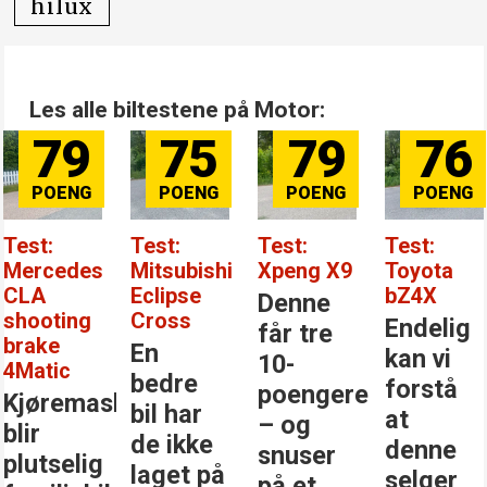
hilux
Les alle biltestene på Motor:
79
75
79
76
Test:
Test:
Test:
Test:
Mercedes
Mitsubishi
Xpeng X9
Toyota
CLA
Eclipse
bZ4X
Denne
shooting
Cross
Endelig
får tre
brake
En
kan vi
10-
4Matic
bedre
forstå
poengere
Kjøremaskinen
bil har
at
– og
blir
de ikke
denne
snuser
plutselig
laget på
selger
på et