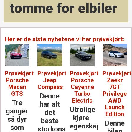
tomme for elbiler
Her er de siste nyhetene vi har prøvekjørt:
Prøvekjørt:
Prøvekjørt:
Prøvekjørt:
Prøvekjørt
Porsche
Jeep
Porsche
Zeekr
Macan
Compass
Cayenne
7GT
GTS
Turbo
Privilege
Denne
Electric
AWD
Tre
har alt
Launch
Utrolige
ganger
det
Edition
kjøre­
så dyr
beste
Denne
egenskaper
som
storkonsernet
bilen