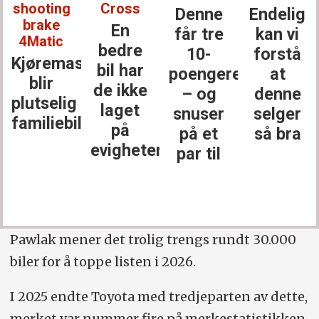
shooting
Cross
Denne
Endelig
brake
En
får tre
kan vi
4Matic
bedre
10-
forstå
Kjøremaskinen
bil har
poengere
at
blir
de ikke
– og
denne
plutselig
laget
snuser
selger
familiebil
på
på et
så bra
evigheter
par til
Pawlak mener det trolig trengs rundt 30.000
biler for å toppe listen i 2026.
I 2025 endte Toyota med tredjeparten av dette,
merket var nummer fire på merkestatistikken