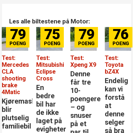
Les alle biltestene på Motor:
79
75
79
76
Test:
Test:
Test:
Test:
Mercedes
Mitsubishi
Xpeng X9
Toyota
CLA
Eclipse
bZ4X
Denne
shooting
Cross
Endelig
får tre
brake
En
kan vi
10-
4Matic
bedre
forstå
poengere
Kjøremaskinen
bil har
at
– og
blir
de ikke
denne
snuser
plutselig
laget på
selger
på et
familiebil
evigheter
så bra
par til