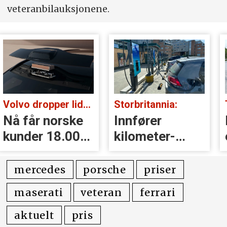
veteranbilauksjonene.
Volvo dropper lidar for godt:
Storbritannia:
Nå får norske
Innfører
kunder 18.000
kilometer­
kr i erstatning
avgift for
elbiler
mercedes
porsche
priser
maserati
veteran
ferrari
aktuelt
pris