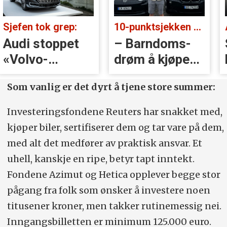
Sjefen tok grep:
10-punktsjekken med Christian Paasche:
Audi stoppet
– Barndoms­
«Volvo-
drøm å kjøpe
håndtak» rett
BMW
Som vanlig er det dyrt å tjene store summer:
før lansering
Investeringsfondene Reuters har snakket med,
kjøper biler, sertifiserer dem og tar vare på dem,
med alt det medfører av praktisk ansvar. Et
uhell, kanskje en ripe, betyr tapt inntekt.
Fondene Azimut og Hetica opplever begge stor
pågang fra folk som ønsker å investere noen
titusener kroner, men takker rutinemessig nei.
Inngangsbilletten er minimum 125.000 euro.