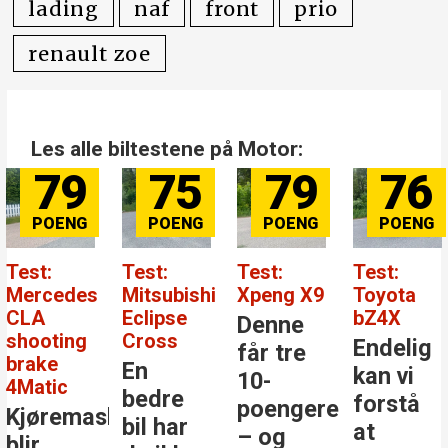
lading
naf
front
prio
renault zoe
Les alle biltestene på Motor:
79
75
79
76
Test:
Test:
Test:
Test:
Mercedes
Mitsubishi
Xpeng X9
Toyota
CLA
Eclipse
bZ4X
Denne
shooting
Cross
Endelig
får tre
brake
En
kan vi
10-
4Matic
bedre
forstå
poengere
Kjøremaskinen
bil har
at
– og
blir