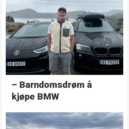
– Barndoms­drøm å
kjøpe BMW