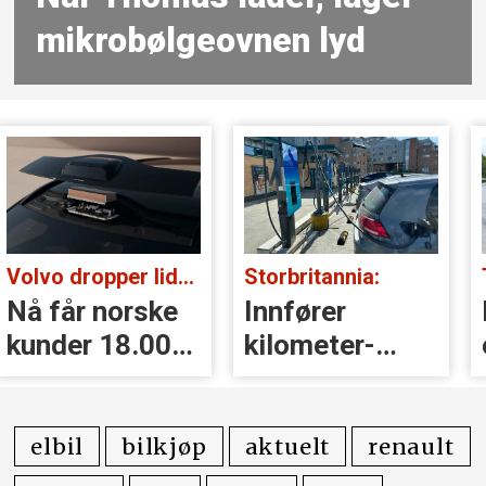
mikrobølge­ovnen lyd
Volvo dropper lidar for godt:
Storbritannia:
Nå får norske
Innfører
kunder 18.000
kilometer­
kr i erstatning
avgift for
elbiler
elbil
bilkjøp
aktuelt
renault