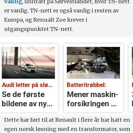
vanlig
, unntatt på Sørvestlandet, hvor TN-nett
er vanlig. TN-nett er også vanlig i resten av
Europa, og Renualt Zoe krever i
utgangspunktet TN-nett.
Audi letter på sløret:
Batteritrøbbel:
Se de første
Mener maskin­
bildene av nye
forsikringen er
A2 e-tron
nærmest
Dette har ført til at Renault i flere år har hatt en
verdiløs
egen norsk løsning med en transformator, som