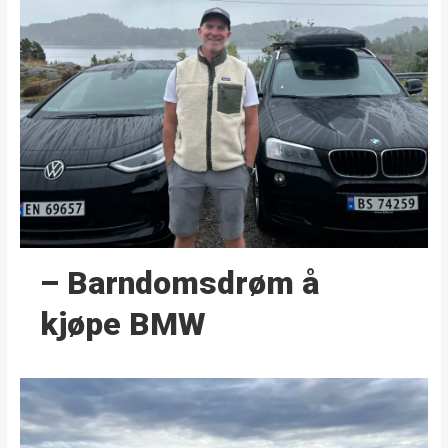
– Barndoms­drøm å
kjøpe BMW