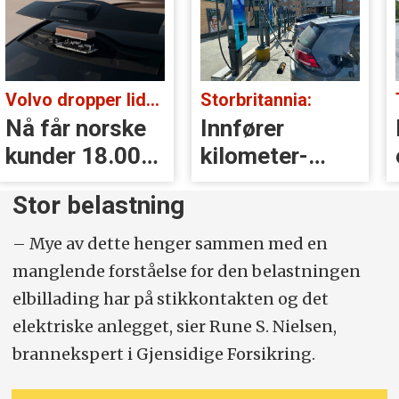
Volvo dropper lidar for godt:
Storbritannia:
Nå får norske
Innfører
kunder 18.000
kilometer­
kr i erstatning
avgift for
Stor belastning
elbiler
– Mye av dette henger sammen med en
manglende forståelse for den belastningen
elbillading har på stikkontakten og det
elektriske anlegget, sier Rune S. Nielsen,
brannekspert i Gjensidige Forsikring.