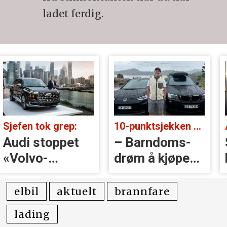
ladet ferdig.
Sjefen tok grep:
10-punktsjekken med Christian Paasche:
Audi stoppet
– Barndoms­
«Volvo-
drøm å kjøpe
håndtak» rett
BMW
før lansering
elbil
aktuelt
brannfare
lading