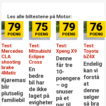
Les alle biltestene på Motor:
79
75
79
76
Test:
Test:
Test:
Test:
Mercedes
Mitsubishi
Xpeng X9
Toyota
CLA
Eclipse
bZ4X
Denne
shooting
Cross
Endelig
får tre
brake
En
kan vi
10-
4Matic
bedre
forstå
poengere
Kjøremaskinen
bil har
at
– og
blir
de ikke
denne
snuser
plutselig
laget på
selger
på et
familiebil
evigheter
så bra
par til