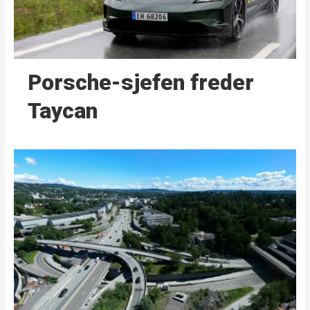
Porsche-sjefen freder
Taycan