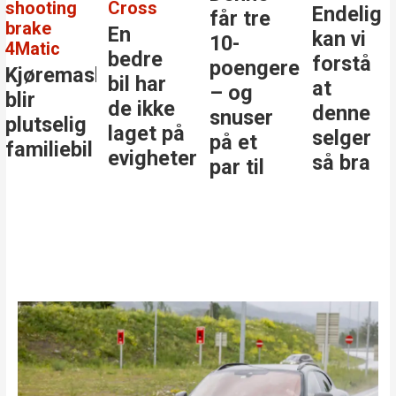
shooting
Cross
Endelig
får tre
brake
En
kan vi
10-
4Matic
bedre
forstå
poengere
Kjøremaskinen
bil har
at
– og
blir
de ikke
denne
snuser
plutselig
laget på
selger
på et
familiebil
evigheter
så bra
par til