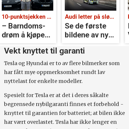
10-punktsjekken med Christian Paasche:
Audi letter på sløret:
– Barndoms­
Se de første
drøm å kjøpe
bildene av nye
BMW
A2 e-tron
Vekt knyttet til garanti
Tesla og Hyundai er to av flere bilmerker som
har fått mye oppmerksomhet rundt lav
nyttelast for enkelte modeller.
Spesielt for Tesla er at det i deres såkalte
begrensede nybilgaranti finnes et forbehold ­
knyttet til ­garantien for batteriet; at bilen ikke
har vært overlastet. Tesla har ikke lenger en