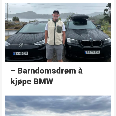
– Barndoms­drøm å
kjøpe BMW