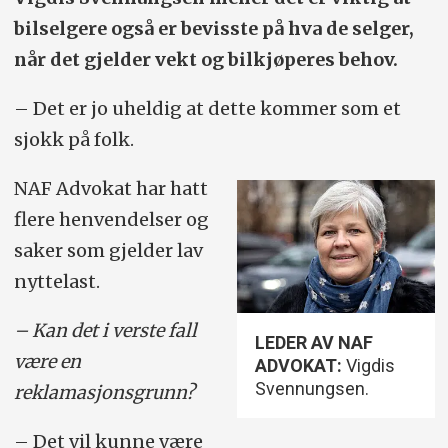
bil­selgere også er bevisste på hva de selger,
når det gjelder vekt og bilkjøperes behov.
– Det er jo uheldig at dette kommer som et
sjokk på folk.
NAF Advokat har hatt
flere henvendelser og
saker som gjelder lav
nyttelast.
– Kan det i verste fall
LEDER AV NAF
være en
ADVOKAT:
Vigdis
Svennungsen.
reklamasjonsgrunn?
– Det vil kunne være