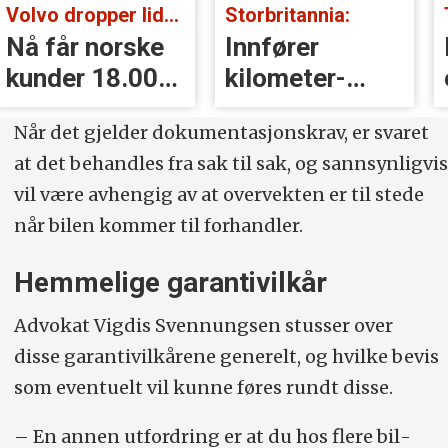
Volvo dropper lidar for godt:
Storbritannia:
Nå får norske
Innfører
kunder 18.000
kilometer­
kr i erstatning
avgift for
Når det gjelder dokumentasjonskrav, er svaret
elbiler
at det behandles fra sak til sak, og sannsynligvis
vil være avhengig av at overvekten er til stede
når bilen ­kommer til forhandler.
Hemmelige garantivilkår
Advokat Vigdis Svennungsen stusser over
disse ­garantivilkårene generelt, og hvilke bevis
som ­eventuelt vil kunne føres rundt disse.
– En annen utfordring er at du hos flere bil­