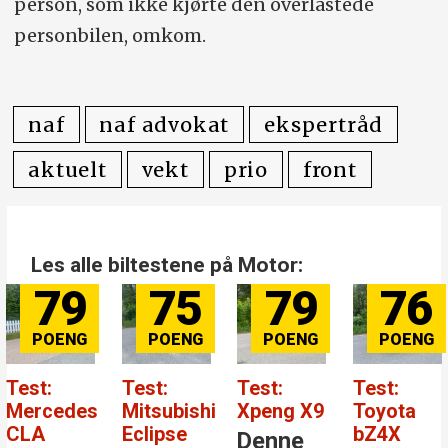
person, som ikke kjørte den overlastede
personbilen, omkom.
naf
naf advokat
ekspertråd
aktuelt
vekt
prio
front
Les alle biltestene på Motor:
79
75
79
76
Test:
Test:
Test:
Test:
Mercedes
Mitsubishi
Xpeng X9
Toyota
CLA
Eclipse
bZ4X
Denne