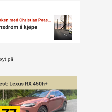
10-punktsjekken med Christian Paasche:
Audi let
s­drøm å kjøpe
Se de 
A2 e-
øyt på
est: Lexus RX 450h+