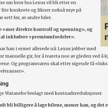
e om hvor bra Lexus vil bli etter en
er lite konkrete og likner nokså mye på
r sett før, av andre biler.
re «mer direkte kontroll og spenning», og
al inkludere «premiumfordeler».
ar han i ermet allerede nå: Lexus jobber med
r manuelle gir, for å ivareta noe av gleden ved å k
vene. Og programvaren skal etter sigende få «luk
referanser».
ing
ølge Watanebe brolagt med kostnadsreduksjoner.
dt bli billigere å lage bilene, mener han, og det e