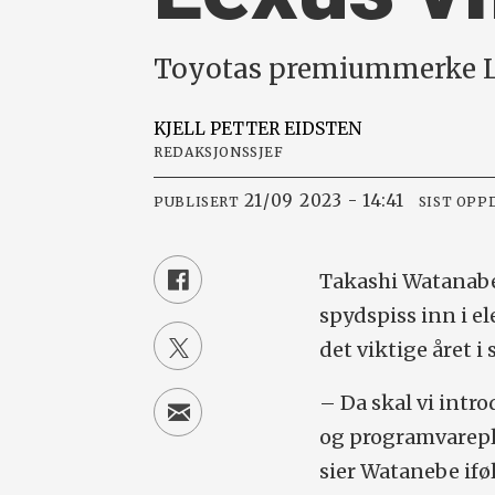
Toyotas premiummerke Lex
KJELL PETTER
EIDSTEN
REDAKSJONSSJEF
21/09 2023 - 14:41
PUBLISERT
SIST OPP
Takashi Watanabe 
spydspiss inn i e
det viktige året i
– Da skal vi intro
og programvare­pl
sier Watanebe if