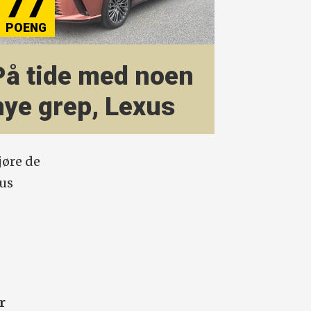
77
På tide med noen
nye grep, Lexus
jøre de
sus
r