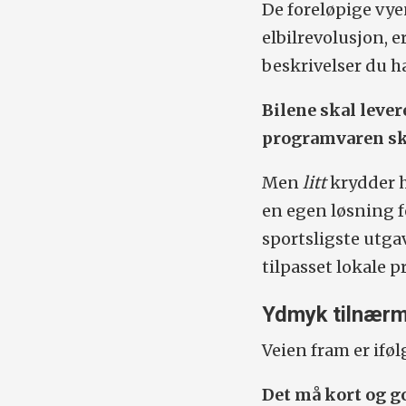
De foreløpige vyen
elbilrevolusjon, 
beskrivelser du ha
Bilene skal leve
programvaren sk
Men
litt
krydder h
en egen løsning fo
sportsligste utga
tilpasset lokale p
Ydmyk tilnærm
Veien fram er if
Det må kort og go