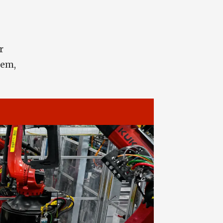
r
dem,