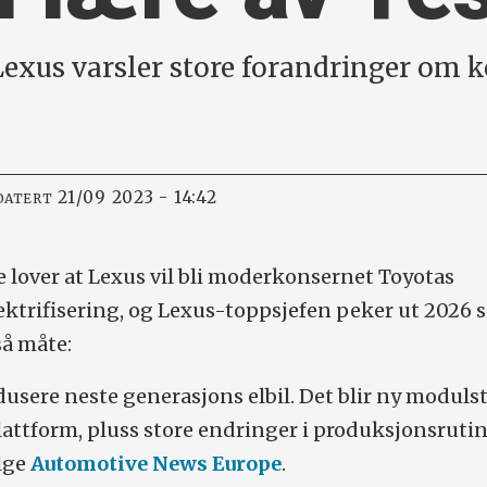
us varsler store forandringer om ko
21/09 2023 - 14:42
DATERT
lover at Lexus vil bli moderkonsernet Toyotas
lektrifisering, og Lexus-toppsjefen peker ut 2026
 så måte:
dusere neste generasjons elbil. Det blir ny modul­s
attform, pluss store endringer i produksjonsruti
ølge
Automotive News Europe
.