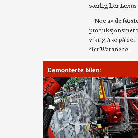
særlig her Lexus-
– Noe av de første
produksjonsmetod
viktig å se på de
sier Watanebe.
Demonterte bilen: