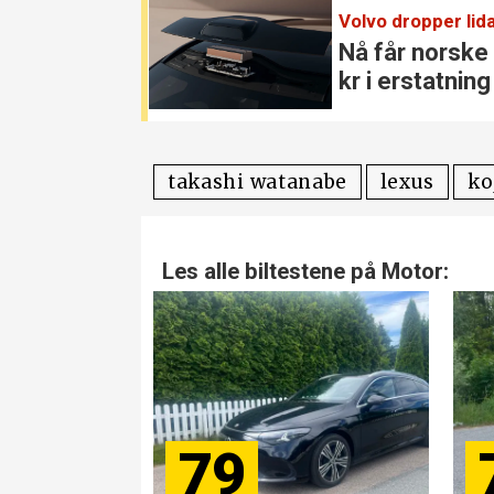
Volvo dropper lida
Nå får norske
kr i erstatning
takashi watanabe
lexus
ko
Les alle biltestene på Motor:
79