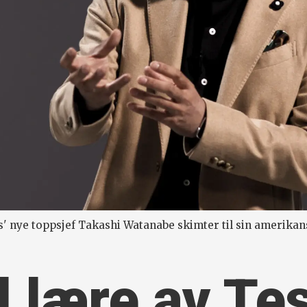
' nye toppsjef Takashi Watanabe skimter til sin amerika
l lære av Te