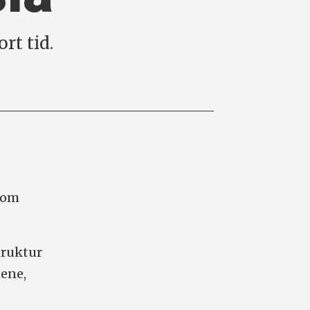
rt tid.
 som
truktur
nene,