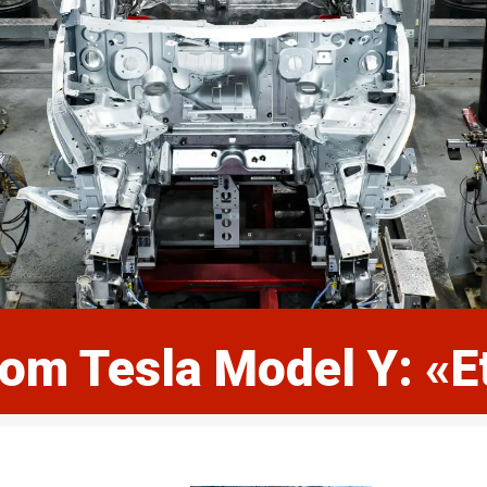
 om Tesla Model Y: «E