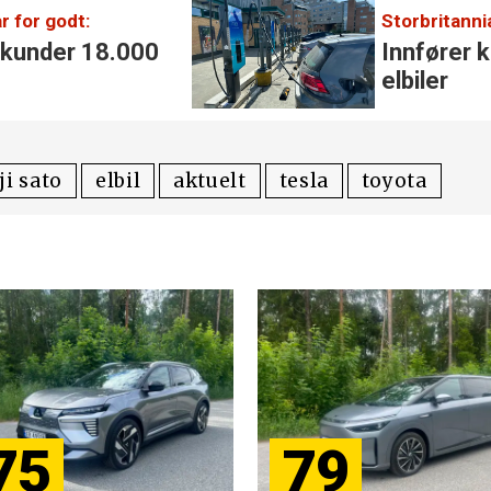
r for godt:
Storbritanni
 kunder 18.000
Innfører k
elbiler
ji sato
elbil
aktuelt
tesla
toyota
75
79