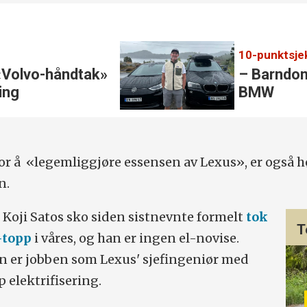
«Volvo-håndtak»
– Barndom
ring
BMW
or å «legemliggjøre essensen av Lexus», er også h
n.
 Koji Satos sko siden sistnevnte formelt
tok
T
-topp
i våres, og han er ingen el-novise.
n er jobben som Lexus' sjefingeniør med
 elektrifisering.