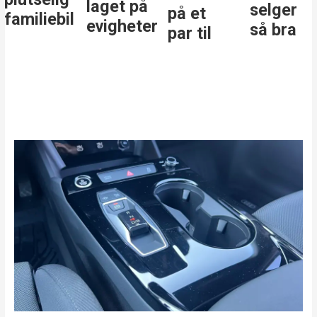
laget på
selger
på et
familiebil
evigheter
så bra
par til