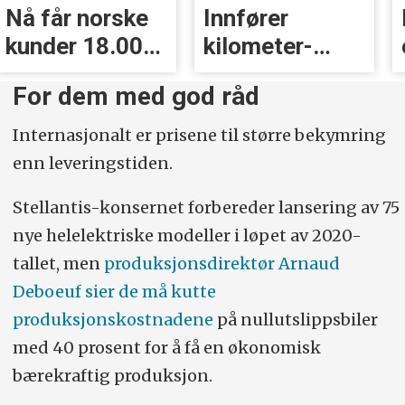
Nå får norske
Innfører
kunder 18.000
kilometer­
kr i erstatning
avgift for
For dem med god råd
elbiler
Internasjonalt er prisene til større bekymring
enn leveringstiden.
Stellantis-konsernet forbereder lansering av 75
nye helelektriske modeller i løpet av 2020-
tallet, men
produksjonsdirektør Arnaud
Deboeuf sier de må kutte
produksjonskostnadene
på nullutslippsbiler
med 40 prosent for å få en økonomisk
bærekraftig produksjon.