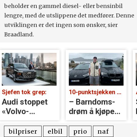
beholder en gammel diesel- eller bensinbil
lengre, med de utslippene det medfører. Denne
utviklingen er det ingen som ønsker, sier
Braadland.
Sjefen tok grep:
10-punktsjekken med Christian Paasche:
Audi stoppet
– Barndoms­
«Volvo-
drøm å kjøpe
håndtak» rett
BMW
før lansering
bilpriser
elbil
prio
naf