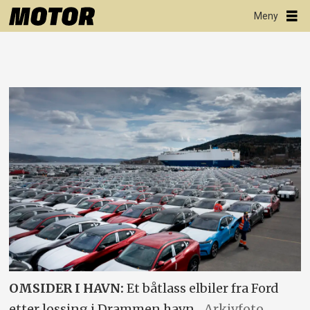
OMSIDER I HAVN:
Et båtlass elbiler fra Ford
etter lossing i Drammen havn.
Arkivfoto