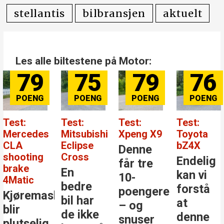
stellantis
bilbransjen
aktuelt
Les alle biltestene på Motor:
79
75
79
76
Test:
Test:
Test:
Test:
Mercedes
Mitsubishi
Xpeng X9
Toyota
CLA
Eclipse
bZ4X
Denne
shooting
Cross
Endelig
får tre
brake
En
kan vi
10-
4Matic
bedre
forstå
poengere
Kjøremaskinen
bil har
at
– og
blir
de ikke
denne
snuser
plutselig