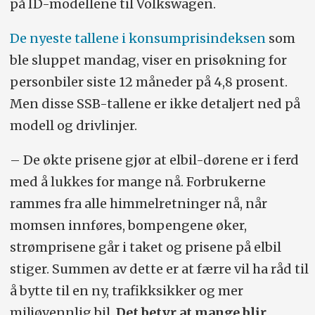
på ID-modellene til Volkswagen.
De nyeste tallene i konsumprisindeksen
som
ble sluppet mandag, viser en prisøkning for
personbiler siste 12 måneder på 4,8 prosent.
Men disse SSB-tallene er ikke detaljert ned på
modell og drivlinjer.
– De økte prisene gjør at elbil-dørene er i ferd
med å lukkes for mange nå. Forbrukerne
rammes fra alle himmelretninger nå, når
momsen innføres, bompengene øker,
strømprisene går i taket og prisene på elbil
stiger. Summen av dette er at færre vil ha råd til
å bytte til en ny, trafikksikker og mer
miljøvennlig bil.
Det betyr at mange blir