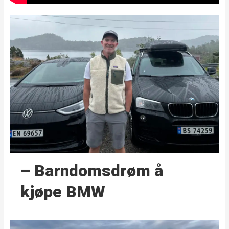
– Barndoms­drøm å
kjøpe BMW