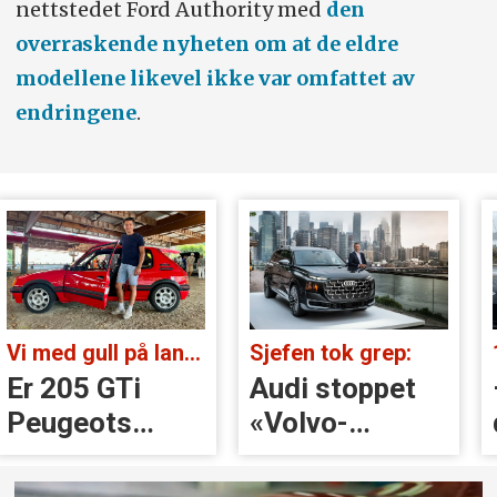
nettstedet Ford Authority med
den
overraskende nyheten om at de eldre
modellene likevel ikke var omfattet av
endringene
.
Vi med gull på landsbygda:
Sjefen tok grep:
Er 205 GTi
Audi stoppet
Peugeots
«Volvo-
beste
håndtak» rett
øyeblikk?
før lansering