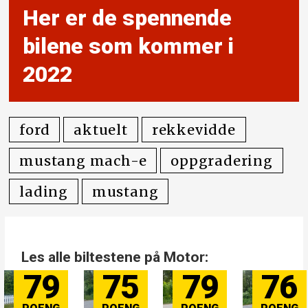
Her er de spennende
bilene som kommer i
2022
ford
aktuelt
rekkevidde
mustang mach-e
oppgradering
lading
mustang
Les alle biltestene på Motor:
79
75
79
76