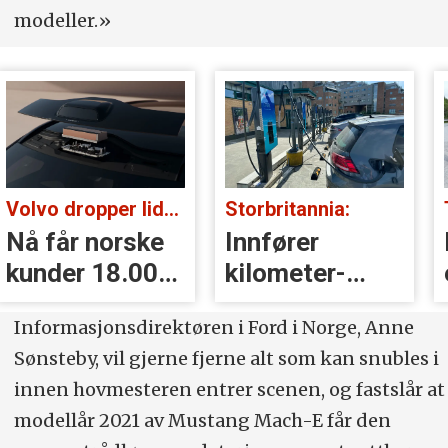
modeller.»
Volvo dropper lidar for godt:
Storbritannia:
Nå får norske
Innfører
kunder 18.000
kilometer­
kr i erstatning
avgift for
Informasjonsdirektøren i Ford i Norge, Anne
elbiler
Sønsteby, vil gjerne fjerne alt som kan snubles i
innen hovmesteren entrer scenen, og fastslår at
modellår 2021 av Mustang Mach-E får den