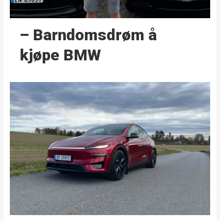
– Barndoms­drøm å
kjøpe BMW