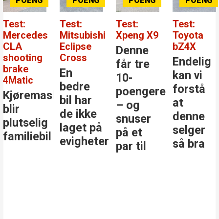
Test:
Test:
Test:
Test:
Mercedes
Mitsubishi
Xpeng X9
Toyota
CLA
Eclipse
bZ4X
Denne
shooting
Cross
Endelig
får tre
brake
En
kan vi
10-
4Matic
bedre
forstå
poengere
Kjøremaskinen
bil har
at
– og
blir
de ikke
denne
snuser
plutselig
laget på
selger
på et
familiebil
evigheter
så bra
par til