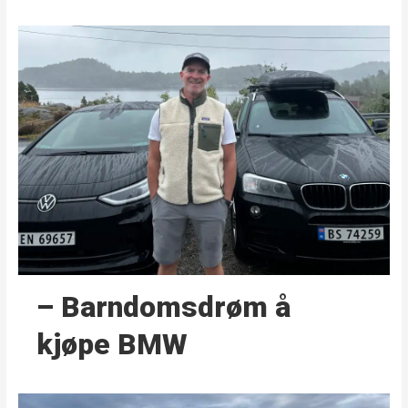
– Barndoms­drøm å
kjøpe BMW