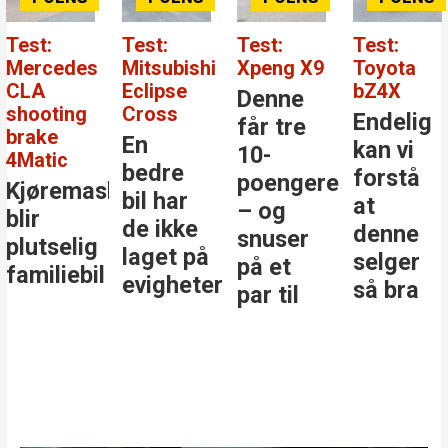
Test:
Test:
Test:
Test:
Mercedes
Mitsubishi
Xpeng X9
Toyota
CLA
Eclipse
bZ4X
Denne
shooting
Cross
Endelig
får tre
brake
En
kan vi
10-
4Matic
bedre
forstå
poengere
Kjøremaskinen
bil har
at
– og
blir
de ikke
denne
snuser
plutselig
laget på
selger
på et
familiebil
evigheter
så bra
par til