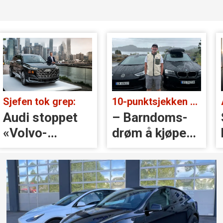
Sjefen tok grep:
10-punktsjekken med Christian Paasche:
Audi stoppet
– Barndoms­
«Volvo-
drøm å kjøpe
håndtak» rett
BMW
før lansering