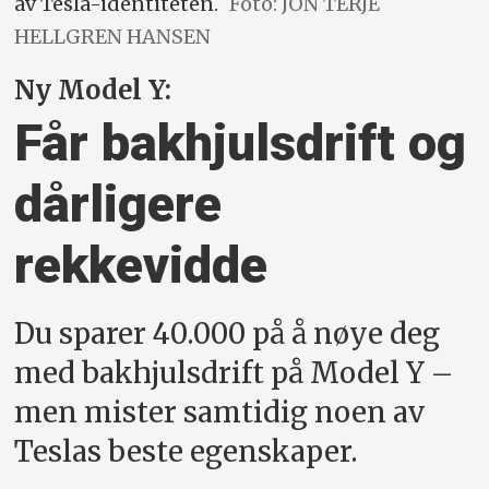
av Tesla-identiteten.
Foto: JON TERJE
HELLGREN HANSEN
Ny Model Y:
Får bakhjuls­drift og
dårligere
rekkevidde
Du sparer 40.000 på å nøye deg
med bakhjulsdrift på Model Y –
men mister samtidig noen av
Teslas beste egenskaper.