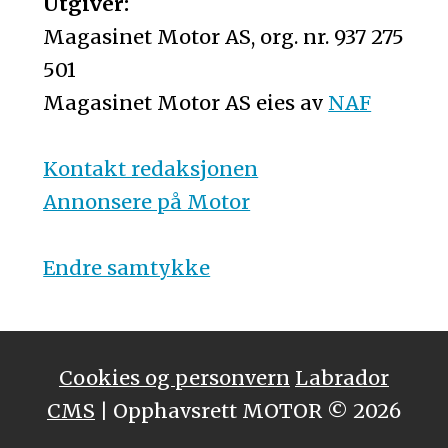
Utgiver:
Magasinet Motor AS, org. nr. 937 275
501
Magasinet Motor AS eies av
NAF
Kontakt redaksjonen
Annonsere på Motor
Endre samtykke
Cookies og personvern
Labrador
CMS
| Opphavsrett MOTOR © 2026