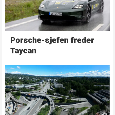
Porsche-sjefen freder
Taycan