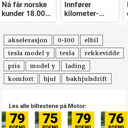
Nå får norske
Innfører
kunder 18.000
kilometer­
kr i erstatning
avgift for
elbiler
akselerasjon
0-100
elbil
tesla model y
tesla
rekkevidde
pris
model y
lading
komfort
hjul
bakhjulsdrift
Les alle biltestene på Motor:
79
75
79
76