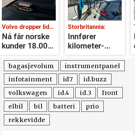
Volvo dropper lidar for godt:
Storbritannia:
Nå får norske
Innfører
kunder 18.000
kilometer­
kr i erstatning
avgift for
elbiler
bagasjevolum
instrumentpanel
infotainment
id7
id.buzz
volkswagen
id.4
id.3
front
elbil
bil
batteri
prio
rekkevidde