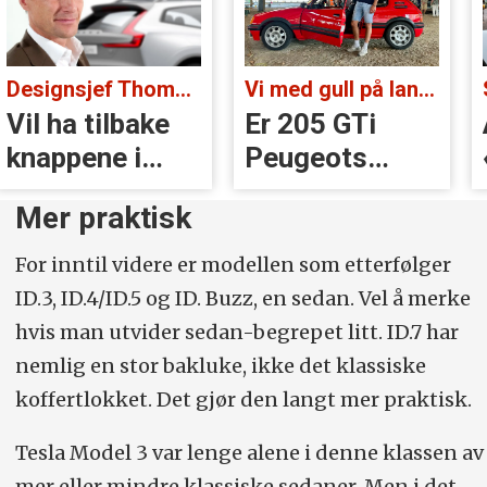
Designsjef Thomas Ingenlath:
Vi med gull på landsbygda:
Vil ha tilbake
Er 205 GTi
knappene i
Peugeots
Volvoer
beste
Mer praktisk
øyeblikk?
For inntil videre er modellen som etterfølger
ID.3, ID.4/ID.5 og ID. Buzz, en sedan. Vel å merke
hvis man utvider sedan-begrepet litt. ID.7 har
nemlig en stor bakluke, ikke det klassiske
koffertlokket. Det gjør den langt mer praktisk.
Tesla Model 3 var lenge alene i denne klassen av
mer eller mindre klassiske sedaner. Men i det