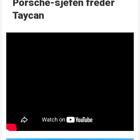
Porsche-sjefen freder
Taycan