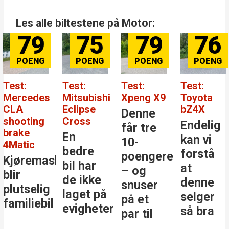
Les alle biltestene på Motor:
79
75
79
76
Test:
Test:
Test:
Test:
Mercedes
Mitsubishi
Xpeng X9
Toyota
CLA
Eclipse
bZ4X
Denne
shooting
Cross
Endelig
får tre
brake
En
kan vi
10-
4Matic
bedre
forstå
poengere
Kjøremaskinen
bil har
at
– og
blir
de ikke
denne
snuser
plutselig
laget på
selger
på et
familiebil
evigheter
så bra
par til