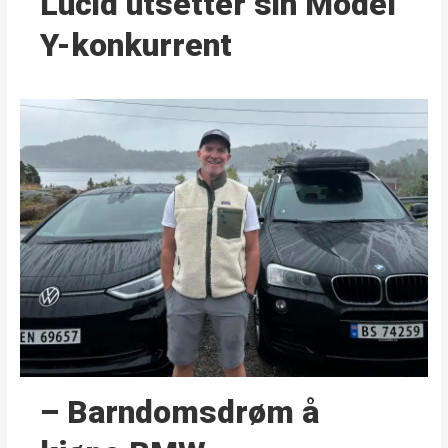
Lucid utsetter sin Model
Y-konkurrent
– Barndoms­drøm å