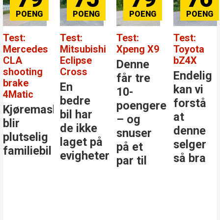
Test:
Test:
Test:
Test:
Mercedes
Mitsubishi
Xpeng X9
Toyota
CLA
Eclipse
bZ4X
Denne
shooting
Cross
Endelig
får tre
brake
En
kan vi
10-
4Matic
bedre
forstå
poengere
Kjøremaskinen
bil har
at
– og
blir
de ikke
denne
snuser
plutselig
laget på
selger
på et
familiebil
evigheter
så bra
par til