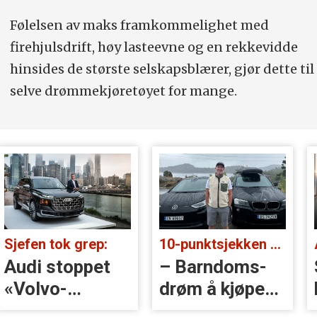
Følelsen av maks framkommelighet med
firehjulsdrift, høy lasteevne og en rekkevidde
hinsides de største selskapsblærer, gjør dette til
selve drømmekjøretøyet for mange.
Sjefen tok grep:
10-punktsjekken med Christian Paasche:
Audi stoppet
– Barndoms­
«Volvo-
drøm å kjøpe
håndtak» rett
BMW