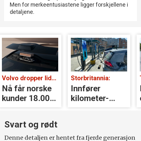
Men for merkeentusiastene ligger forskjellene i
detaljene.
Volvo dropper lidar for godt:
Storbritannia:
Nå får norske
Innfører
kunder 18.000
kilometer­
kr i erstatning
avgift for
elbiler
Svart og rødt
Denne detaljen er hentet fra fjerde generasjon