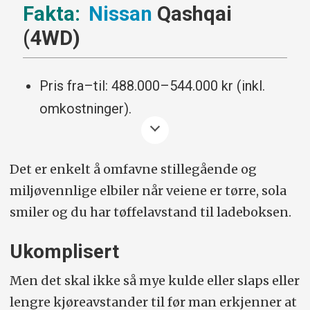
Nissan
Qashqai
(4WD)
Pris fra–til: 488.000–544.000 kr (inkl.
omkostninger).
Pris fra-til med tohjulsdrift: 383.000–
514.000 kr (ink. omkostninger)
Det er enkelt å omfavne stillegående og
miljøvennlige elbiler når veiene er tørre, sola
Spesifikasjoner prøvekjørt bil (Tekna 4WD):
smiler og du har tøffelavstand til ladeboksen.
Pris:
Ca. 545.000 (inkl. vinterhjul).
Ukomplisert
Motor/girkasse:
1,3 liter bensin, 158
hester, 7-trinns automat.
Men det skal ikke så mye kulde eller slaps eller
lengre kjøreavstander til før man erkjenner at
0–100:
9,9 sek.