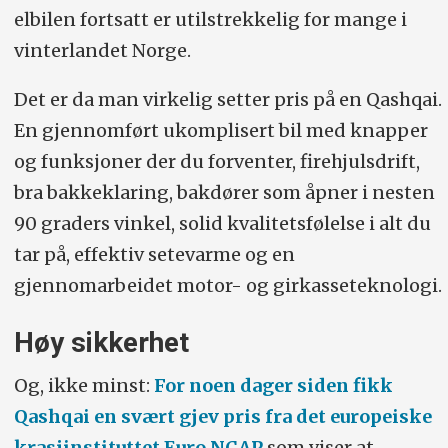
elbilen fortsatt er utilstrekkelig for mange i
Forbruk:
0,88 liter/mil (Motors måling).
vinterlandet Norge.
Lengde/bredde/høyde/bakkeklaring
Det er da man virkelig setter pris på en Qashqai.
(cm):
442/183/162/18
En gjennomført ukomplisert bil med knapper
Bagasjevolum (liter):
479
og funksjoner der du forventer, firehjulsdrift,
bra bakkeklaring, bakdører som åpner i nesten
Vekt/nyttelast/hengervekt (kg):
90 graders vinkel, solid kvalitetsfølelse i alt du
2040/395/1800.
tar på, effektiv setevarme og en
gjennomarbeidet motor- og girkasseteknologi.
Høy sikkerhet
Og, ikke minst:
For noen dager siden fikk
Qashqai en svært gjev pris fra det europeiske
krasjinstituttet Euro NCAP
som viser at