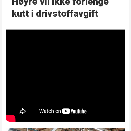
Høyre vil ikke forlenge
kutt i drivstoffavgift