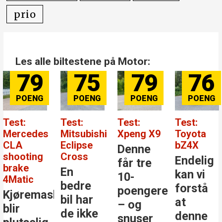
prio
Les alle biltestene på Motor:
79
76
84
81
Test:
Test:
Test:
Test: BY
Xpeng X9
Toyota
Mercedes-
Atto EVO
bZ4X
Benz GLC
Denne
Kanskje
Endelig
Den
får tre
er dett
kan vi
største
10-
årets
forstå
stjernen
poengere
beste
at
i
– og
bilkjøp
denne
klassen
snuser