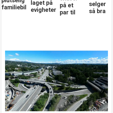
selger
på et
r
så bra
par til