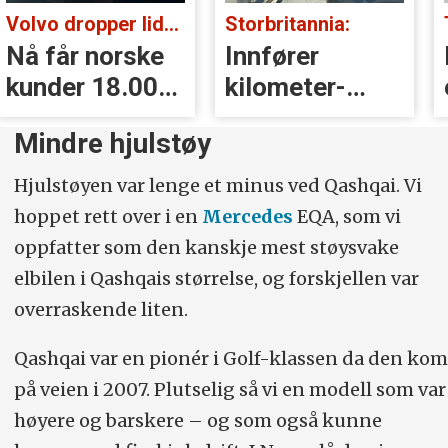
Storbritannia:
Tatt i kontroll:
Innfører
Kjørte med
kilometer­
eksosanlegget
avgift for
på taket (!)
Mindre hjulstøy
elbiler
Hjulstøyen var lenge et minus ved Qashqai. Vi
hoppet rett over i en
Mercedes
EQA, som vi
oppfatter som den kanskje mest støysvake
elbilen i Qashqais størrelse, og forskjellen var
overraskende liten.
Qashqai var en pionér i Golf-klassen da den kom
på veien i 2007. Plutselig så vi en modell som var
høyere og barskere – og som også kunne