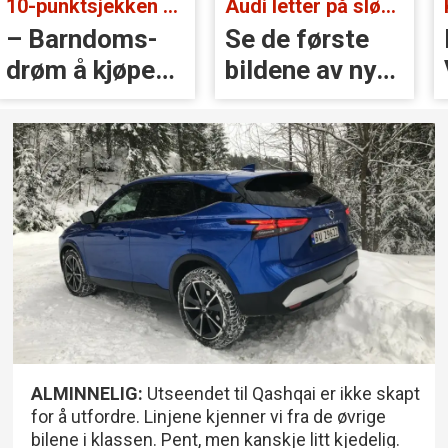
Audi letter på sløret:
Kan bli stor og rimelig:
Se de første
Blir EX50
bildene av nye
Volvos neste
A2 e-tron
storsatsing?
ALMINNELIG:
Utseendet til Qashqai er ikke skapt
for å utfordre. Linjene kjenner vi fra de øvrige
bilene i klassen. Pent, men kanskje litt kjedelig.