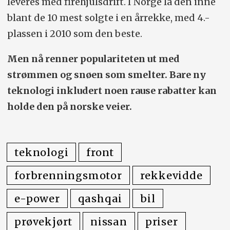
leveres med firehjulsdrift. I Norge lå den inne
blant de 10 mest solgte i en årrekke, med 4.-
plassen i 2010 som den beste.
Men nå renner populariteten ut med
strømmen og snøen som smelter. Bare ny
teknologi inkludert noen rause rabatter kan
holde den på norske veier.
teknologi
front
forbrenningsmotor
rekkevidde
e-power
qashqai
bil
prøvekjørt
nissan
priser