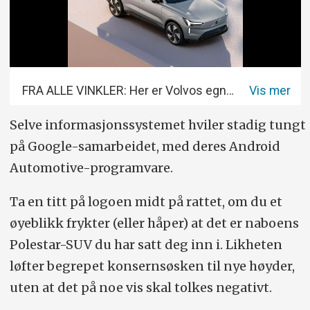
FRA ALLE VINKLER: Her er Volvos egne eksteriørbilder av bilen.
Foto: VOLVO
Selve informasjonssystemet hviler stadig tungt
på Google-samarbeidet, med deres Android
Automotive-programvare.
Ta en titt på logoen midt på rattet, om du et
øyeblikk frykter (eller håper) at det er naboens
Polestar-SUV du har satt deg inn i. Likheten
løfter begrepet konsern­søsken til nye høyder,
uten at det på noe vis skal tolkes negativt.