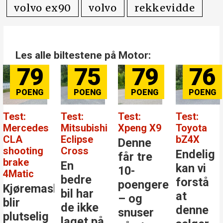
volvo ex90
volvo
rekkevidde
Les alle biltestene på Motor:
79
75
79
76
Test:
Test:
Test:
Test:
Mercedes
Mitsubishi
Xpeng X9
Toyota
CLA
Eclipse
bZ4X
Denne
shooting
Cross
Endelig
får tre
brake
En
kan vi
10-
4Matic
bedre
forstå
poengere
Kjøremaskinen
bil har
at
– og
blir
de ikke
denne
snuser
plutselig
laget på