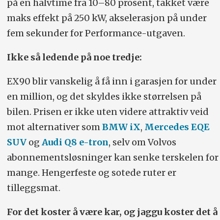
på en halvtime fra 10–80 prosent, takket være
kWt (netto), motoreffekt 300 kW,
maks effekt på 250 kW, akselerasjon på under
dreiemoment 770 Nm, 408 hk, 0–100
fem sekunder for Performance-utgaven.
km/t 5.9 sek, toppfart 180 km/t.
Ikke så ledende på noe tredje:
EX 90 Twin Ultra Performance:
EX90 blir vanskelig å få inn i garasjen for under
Rekkevidde 580 km, forbruk 21.1
en million, og det skyldes ikke størrelsen på
kWt/100 km, batteri 107 kWt (netto),
bilen. Prisen er ikke uten videre attraktiv veid
motoreffekt 380 kW, dreiemoment 910
mot alternativer som
BMW iX
,
Mercedes EQE
Nm, 517 hk, 0–100 km/t 4.9 sek,
SUV
og
Audi Q8 e-tron
, selv om Volvos
toppfart 180 km/t.
abonnementsløsninger kan senke terskelen for
Lading:
Batteri med lagringskapasitet på
mange. Hengerfeste og sotede ruter er
107 kWt netto (111 kWt brutto).
tilleggsmat.
Makseffekt hurtiglading 250 kW, anslått
For det koster å være kar, og jaggu koster det å
ladetid 10–80 prosent 30 min.