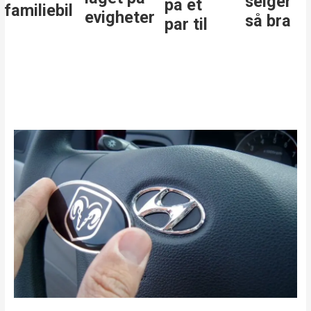
selger
på et
familiebil
evigheter
så bra
par til