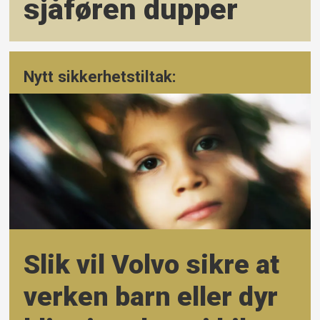
sjåføren dupper
Nytt sikkerhetstiltak:
Slik vil Volvo sikre at
verken barn eller dyr