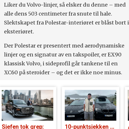
Liker du Volvo-linjer, så elsker du denne – med
alle dens 503 centimeter fra snute til hale.
Slektskapet fra Polestar-interiøret er blåst bort i
eksteriøret.
Der Polestar er presentert med aerodynamiske
linjer og en signatur av en takspoiler, er EX90
klassisk Volvo, i sideprofil går tankene til en
XC60 på steroider – og det er ikke noe minus.
Sjefen tok grep:
10-punktsjekken med Christian Paasche: