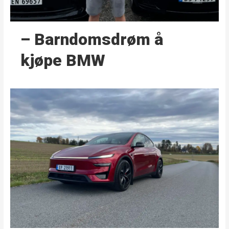
– Barndoms­drøm å
kjøpe BMW