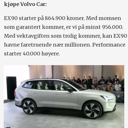
kjøpe Volvo Car:
Lengde/høyde/bredde (mm):
EX90 starter på 864.900 kroner. Med momsen
5030/1740/1960 (uten speil).
som garantert kommer, er vi på minst 956.000.
Akselavstand:
2985 mm.
Bakkeklaring:
Med vektavgiften som trolig kommer, kan EX90
208 mm.
havne faretruende nær millionen. Performance
starter 40.000 høyere.
Hengervekt:
2200 kg.
Vekt:
2818 kg.
Hjuldimensjon:
21 tommer standard, 22
tommer som tilvalg.
Bagasjerom:
655 liter (andre seterad),
310 liter (tredje seterad), inkl 65 liter
under bagasjeromsgulvet, pluss 34 liter
frunk.