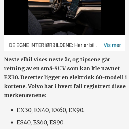
DE EGNE INTERIØRBILDENE: Her er bilder fra produsentens fotografer.
Foto: VOLVO
Neste elbil vises neste år, og tipsene går
retning av en små-SUV som kan kle navnet
EX30. Deretter ligger en elektrisk 60-modell i
kortene. Volvo har i hvert fall registrert disse
merkenavnene:
EX30, EX40, EX60, EX90.
ES40, ES60, ES90.