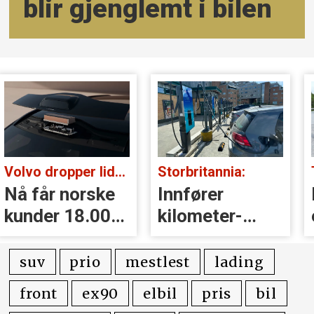
blir gjenglemt i bilen
Volvo dropper lidar for godt:
Storbritannia:
Nå får norske
Innfører
kunder 18.000
kilometer­
kr i erstatning
avgift for
elbiler
suv
prio
mestlest
lading
front
ex90
elbil
pris
bil