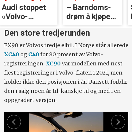
Audi stoppet
– Barndoms­
«Volvo-
drøm å kjøpe
håndtak» rett
BMW
Den store tredjerunden
før lansering
EX90 er Volvos tredje elbil. I Norge står allerede
XC40
og
C40
for 80 prosent av Volvo-
registreringen.
XC90
var modellen med nest
flest registreringer i Volvo-flåten i 2021, men
holder ikke den posisjonen i år. Uansett forblir
den i salg noen år til, kanskje til og med i en
oppgradert versjon.