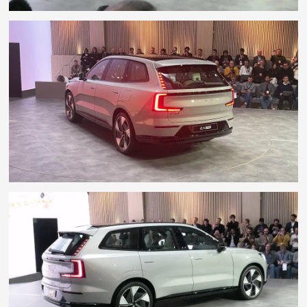
Luftmotstandskoeffisient:
0,29.
Konkurrenter:
BMW iX
,
Mercedes EQE
SUV
,
Audi Q8 e-tron