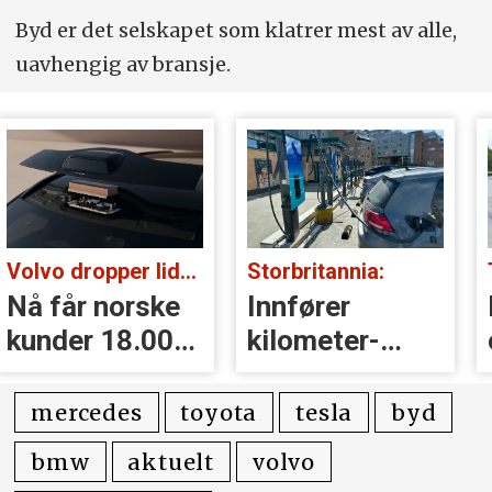
Byd er det selskapet som klatrer mest av alle,
uavhengig av bransje.
Volvo dropper lidar for godt:
Storbritannia:
Nå får norske
Innfører
kunder 18.000
kilometer­
kr i erstatning
avgift for
elbiler
mercedes
toyota
tesla
byd
bmw
aktuelt
volvo