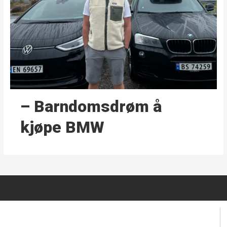
– Barndoms­drøm å
kjøpe BMW