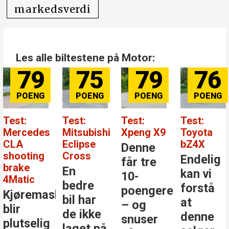
markedsverdi
Les alle biltestene på Motor:
79
75
79
76
Test:
Test:
Test:
Test:
Mercedes
Mitsubishi
Xpeng X9
Toyota
CLA
Eclipse
bZ4X
Denne
shooting
Cross
Endelig
får tre
brake
En
kan vi
10-
4Matic
bedre
forstå
poengere
Kjøremaskinen
bil har
at
– og
blir
de ikke
denne
snuser
plutselig
laget på