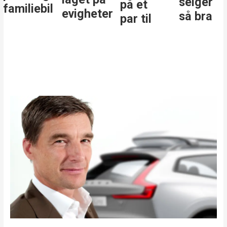
selger
på et
familiebil
evigheter
så bra
par til