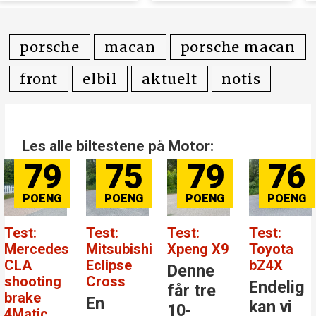
kr i erstatning
avgift for
elbiler
porsche
macan
porsche macan
front
elbil
aktuelt
notis
Les alle biltestene på Motor:
79
75
79
76
Test:
Test:
Test:
Test:
Mercedes
Mitsubishi
Xpeng X9
Toyota
CLA
Eclipse
bZ4X
Denne
shooting
Cross
Endelig
får tre
brake
En
kan vi
10-
4Matic