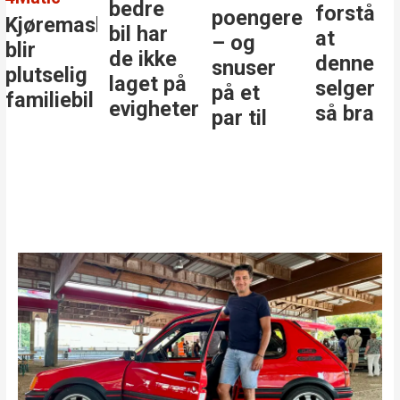
bedre
forstå
poengere
Kjøremaskinen
bil har
at
– og
blir
de ikke
denne
snuser
plutselig
laget på
selger
på et
familiebil
evigheter
så bra
par til