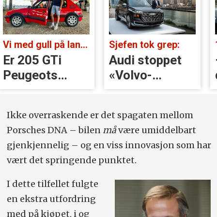
Vi med gull på landsbygda:
Sjefen tok grep:
Er 205 GTi
Audi stoppet
Peugeots
«Volvo-
beste
håndtak» rett
øyeblikk?
før lansering
Ikke overraskende er det spagaten mellom
Porsches DNA – bilen
må
være umiddelbart
gjenkjennelig – og en viss innovasjon som har
vært det springende punktet.
I dette tilfellet fulgte
en ekstra utfordring
med på kjøpet, i og