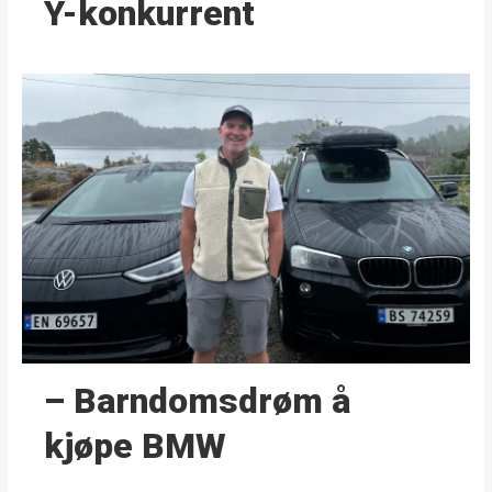
Y-konkurrent
– Barndoms­drøm å
kjøpe BMW